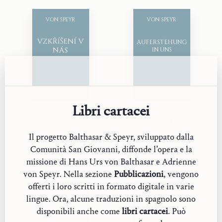
Traduzione:
Riyako Hikota
Anno:
2023
VON SPEYR
VON SPEYR
Tipo:
Articolo
VZKŘÍŠENÍ V
AUFERSTEHUNG
NÁS
IN UNS
Libri cartacei
Articolo
Articolo
Vzkříšení v nás
Auferstehung in uns
Il progetto Balthasar & Speyr, sviluppato dalla
Comunità San Giovanni, diffonde l’opera e la
Testi correlati
missione di Hans Urs von Balthasar e Adrienne
von Speyr. Nella sezione
Pubblicazioni
, vengono
offerti i loro scritti in formato digitale in varie
VON SPEYR
VON SPEYR
lingue. Ora, alcune traduzioni in spagnolo sono
DISPONIBILITÀ
disponibili anche come
libri cartacei
. Può
VERSO LO
AVVENTO
SPIRITO