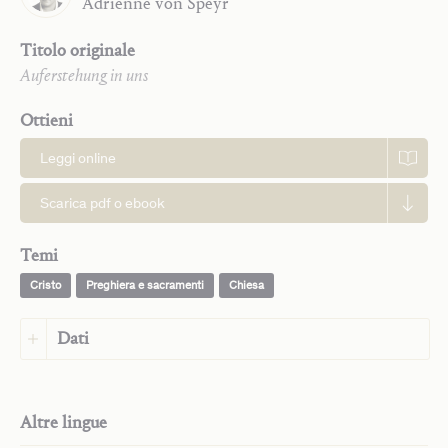
Adrienne
von Speyr
Titolo originale
Auferstehung in uns
Ottieni
Leggi online
Scarica pdf o ebook
Temi
Cristo
Preghiera e sacramenti
Chiesa
Dati
Lingua:
Giapponese
Lingua originale:
Tedesco
Altre lingue
Casa editrice:
Saint John Publications