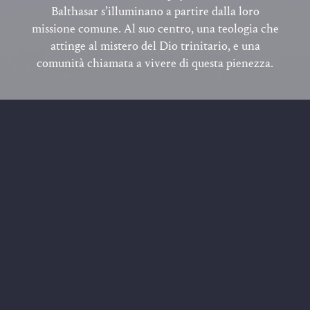
Balthasar s’illuminano a partire dalla loro
missione comune. Al suo centro, una teologia che
attinge al mistero del Dio trinitario, e una
comunità chiamata a vivere di questa pienezza.
Due vie che s’incontrano
per un’opera comune
“Ci sono nella Chiesa delle missioni doppie,
chiamate a completarsi a vicenda, come le
due facce della luna.”
Adrienne von Speyr