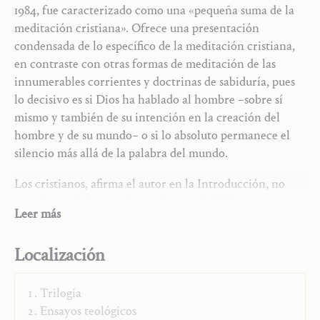
1984, fue caracterizado como una «pequeña suma de la
meditación cristiana». Ofrece una presentación
condensada de lo específico de la meditación cristiana,
en contraste con otras formas de meditación de las
innumerables corrientes y doctrinas de sabiduría, pues
lo decisivo es si Dios ha hablado al hombre –sobre sí
mismo y también de su intención en la creación del
hombre y de su mundo– o si lo absoluto permanece el
silencio más allá de la palabra del mundo.
Los cristianos, afirma el autor en la Introducción, no
necesitan «de largas adaptaciones psicológicas para
Leer más
preparar la meditación, sino de una breve actualización
de su fe, pues en la fe está desde siempre nuestro
Localización
verdadero centro y peso esencial. Nosotros pensamos
estar lejos de Dios, pero Él es cercano a nosotros,
nosotros no necesitamos, en primer lugar, aproximarnos
Trilogía
lenta y penosamente a Él [...] La meditación cristiana es
Ensayos teológicos