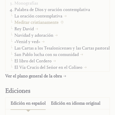
totalmente trinitaria y, al mismo tiempo,
Monografías
completamente humana. Nadie necesita darle la espalda
Palabra de Dios y oración contemplativa
al ser humano, en tanto persona y sociedad, para
La oración contemplativa
encontrar a Dios, pero cada uno debe, en el Espíritu
Meditar cristianamente
Santo, verse a sí mismo y al mundo como cada uno de
Rey David
nosotros es contemplado por Dios».
Navidad y adoración
«Venid y ved»
Las Cartas a los Tesalonicenses y las Cartas pastorales
San Pablo lucha con su comunidad
El libro del Cordero
El Vía Crucis del Señor en el Coliseo
El Rosario
Ver el plano general de la obra
«Tú coronas el año con tu gracia»
Luz de la Palabra
Ediciones
Tú tienes palabras de vida eterna
Jesucristo y María-Iglesia
Edición en
español
Edición en
idioma original
Vida cristiana
Tiempo y fin de los tiempos