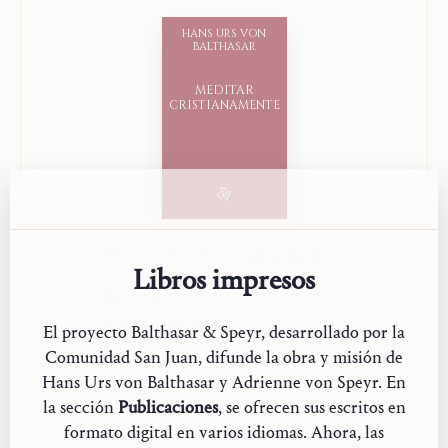
La misión
HANS URS VON
«Studienausgabe»
BALTHASAR
MEDITAR
CRISTIANAMENTE
Meditar cristianamente
Libros impresos
Editorial:
Saint John Publications
Año de publicación:
2026
El proyecto Balthasar & Speyr, desarrollado por la
Comunidad San Juan, difunde la obra y misión de
Ir a la ficha de la edición
Hans Urs von Balthasar y Adrienne von Speyr. En
la sección
Publicaciones
, se ofrecen sus escritos en
formato digital en varios idiomas. Ahora, las