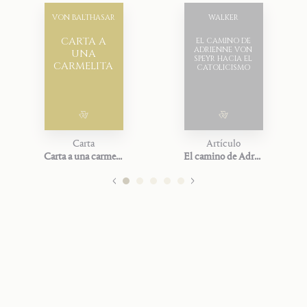
VON BALTHASAR
WALKER
CARTA A
EL CAMINO DE
ADRIENNE VON
UNA
SPEYR HACIA EL
CARMELITA
CATOLICISMO
Carta
Artículo
Carta a una carmelita
El camino de Adrienne von Speyr hacia el catolicismo