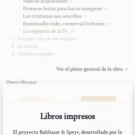
Nuevas aclaraciones
Traductor:
Juan Manuel Sara
Primeras letras para laicos inseguros
Año:
2023
Los cristianos son sencillos
Tipo:
Fragmento
Examinadlo todo, conservad lo bueno
La respuesta de la Fe
Tiempo y fin de los tiempos
La misión
«Studienausgabe»
Ver el plano general de la obra
Otros idiomas
VON BALTHASAR
EUCHARIST:
Libros impresos
GIFT OF
LOVE
El proyecto Balthasar & Speyr, desarrollado por la