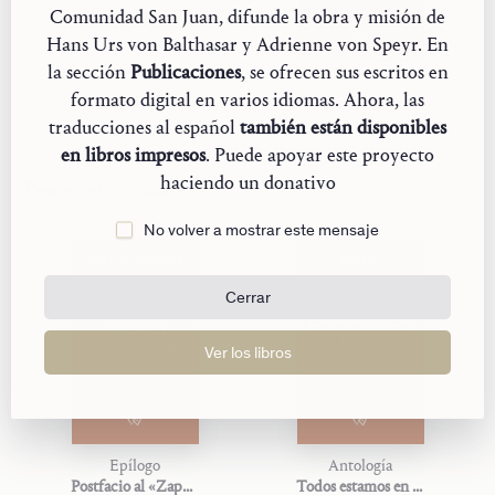
Comunidad San Juan, difunde la obra y misión de
Hans Urs von Balthasar y Adrienne von Speyr. En
la sección
Publicaciones
, se ofrecen sus escritos en
Libro
Fragmento
formato digital en varios idiomas. Ahora, las
Die Antwort des Glaubens
Eucharist: Gift of Love
traducciones al español
también están disponibles
en libros impresos
. Puede apoyar este proyecto
haciendo un donativo
Textos relacionados
No volver a mostrar este mensaje
VON BALTHASAR
PÉGUY
POSTFACIO AL
TODOS
Cerrar
«ZAPATO DE
ESTAMOS EN
RASO» DE
EL FRENTE
PAUL CLAUDEL
Ver los libros
Epílogo
Antología
Postfacio al «Zapato de raso» de Paul Claudel
Todos estamos en el frente