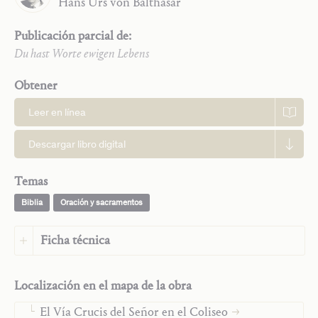
Hans Urs
von Balthasar
Publicación parcial de:
Du hast Worte ewigen Lebens
Obtener
Trilogía
Leer en línea
Ensayos teológicos
Monografías
Descargar libro digital
Palabra de Dios y oración contemplativa
La oración contemplativa
Temas
Meditar cristianamente
Rey David
Biblia
Oración y sacramentos
Navidad y adoración
Ficha técnica
«Venid y ved»
Las Cartas a los Tesalonicenses y las Cartas pastorales
Idioma:
Italiano
San Pablo lucha con su comunidad
Localización en el mapa de la obra
Idioma original:
Alemán
El libro del Cordero
Editorial:
Saint John Publications
El Vía Crucis del Señor en el Coliseo