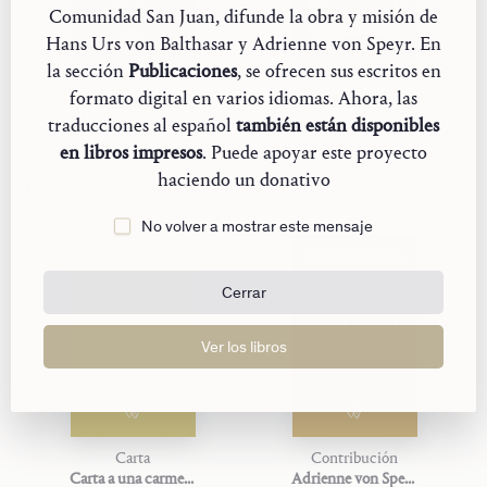
Comunidad San Juan, difunde la obra y misión de
Hans Urs von Balthasar y Adrienne von Speyr. En
la sección
Publicaciones
, se ofrecen sus escritos en
Fragmento
Libro
formato digital en varios idiomas. Ahora, las
Der Heilige Ignatius
Du hast Worte ewigen Lebens
traducciones al español
también están disponibles
en libros impresos
. Puede apoyar este proyecto
haciendo un donativo
Textos relacionados
No volver a mostrar este mensaje
VON BALTHASAR
VON BALTHASAR
CARTA A
Cerrar
ADRIENNE
UNA
VON SPEYR
CARMELITA
Ver los libros
Carta
Contribución
Carta a una carmelita
Adrienne von Speyr