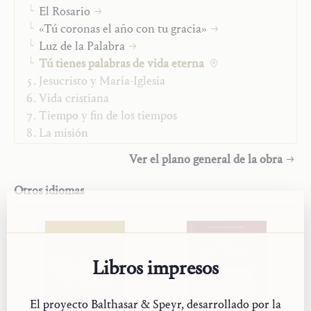
Traductor:
Comunidad San Juan
El Rosario
Año:
2022
«Tú coronas el año con tu gracia»
Tipo:
Fragmento
Luz de la Palabra
Tú tienes palabras de vida eterna
Jesucristo y María-Iglesia
Vida cristiana
Tiempo y fin de los tiempos
La misión
«Studienausgabe»
Ver el plano general de la obra
Otros idiomas
VON BALTHASAR
Libros impresos
DER HEILIGE
IGNATIUS
El proyecto Balthasar & Speyr, desarrollado por la