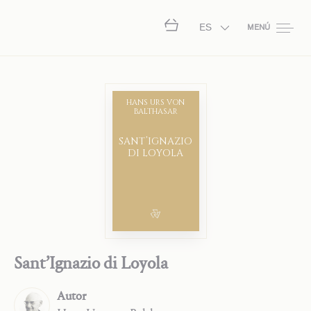
ES
MENÚ
HANS URS VON
BALTHASAR
SANT’IGNAZIO
DI LOYOLA
Sant’Ignazio di Loyola
Autor