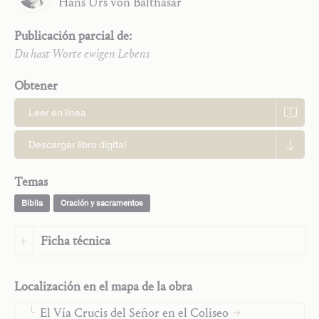
Hans Urs
von Balthasar
Publicación parcial de:
Du hast Worte ewigen Lebens
Obtener
Trilogía
Leer en línea
Ensayos teológicos
Monografías
Descargar libro digital
Palabra de Dios y oración contemplativa
La oración contemplativa
Temas
Meditar cristianamente
Rey David
Biblia
Oración y sacramentos
Navidad y adoración
Ficha técnica
«Venid y ved»
Las Cartas a los Tesalonicenses y las Cartas pastorales
Idioma:
Alemán
San Pablo lucha con su comunidad
Localización en el mapa de la obra
Idioma original:
Alemán
El libro del Cordero
Editorial:
Saint John Publications
El Vía Crucis del Señor en el Coliseo