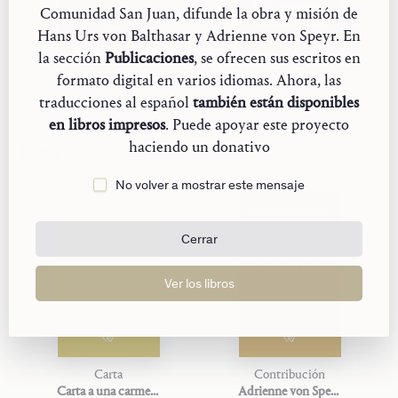
Comunidad San Juan, difunde la obra y misión de
Hans Urs von Balthasar y Adrienne von Speyr. En
la sección
Publicaciones
, se ofrecen sus escritos en
Fragmento
Libro
formato digital en varios idiomas. Ahora, las
Saint Ignatius
You Have Words of Eternal Life
traducciones al español
también están disponibles
en libros impresos
. Puede apoyar este proyecto
haciendo un donativo
Textos relacionados
No volver a mostrar este mensaje
VON BALTHASAR
VON BALTHASAR
CARTA A
Cerrar
ADRIENNE
UNA
VON SPEYR
CARMELITA
Ver los libros
Carta
Contribución
Carta a una carmelita
Adrienne von Speyr