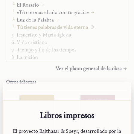
Año:
2022
El Rosario
Tipo:
Fragmento
«Tú coronas el año con tu gracia»
Luz de la Palabra
Tú tienes palabras de vida eterna
Jesucristo y María-Iglesia
Vida cristiana
Tiempo y fin de los tiempos
La misión
«Studienausgabe»
Ver el plano general de la obra
Otros idiomas
VON BALTHASAR
Libros impresos
SAINT
IGNATIUS
El proyecto Balthasar & Speyr, desarrollado por la