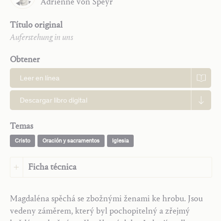
Adrienne
von Speyr
Título original
Auferstehung in uns
Obtener
Leer en línea
Descargar libro digital
Temas
Cristo
Oración y sacramentos
Iglesia
Ficha técnica
Idioma:
Checo
Magdaléna spěchá se zbožnými ženami ke hrobu. Jsou
Idioma original:
Alemán
vedeny záměrem, který byl pochopitelný a zřejmý
Editorial:
Saint John Publications