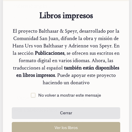
apoštolové, je znamením pro nadcházející generace
Auferstehung in uns
Alemán
křesťanů. Nikdo nemůže věřit — a křesťanská víra je
Libros impresos
totéž jako víra ve vzkříšení — pokud to není z milosti
Auferstehung in uns
Alemán
samého vzkříšeného Pána. Jeho zmrtvýchvstání není
The Resurrection in Us
Inglés
El proyecto Balthasar & Speyr, desarrollado por la
fakt, který by bylo možné neutrálně stanovit. Vzkříšený
Comunidad San Juan, difunde la obra y misión de
se dává poznat. Zpřístupňuje svůj nový život ve svobodě
Resurrección en nosotros
Español
Hans Urs von Balthasar y Adrienne von Speyr. En
své milosti. A tato milost volá k životu a k živé odpovědi
la sección
Publicaciones
, se ofrecen sus escritos en
La risurrezione in noi
Italiano
slovo víry, slovo víry, uchovávané v duši na místě, kam
formato digital en varios idiomas. Ahora, las
není přístup. Zatímco Pán leží v hrobě, i slovo víry
私⁠た⁠ち⁠の⁠中⁠の⁠復⁠活
Japonés
traducciones al español
también están disponibles
spočívá pohřbeno v duších, zabaleno do plátna a skryto
en libros impresos
. Puede apoyar este proyecto
za zapečetěným náhrobním kamenem. Učedníci a ženy
在我们内复活
Chino (Simplificado)
haciendo un donativo
nejsou nevěřící — i když evangelium mluví o jejich
„nevěře a tvrdosti srdce“, pro niž je Ježíš kárá. Jejich víra
No volver a mostrar este mensaje
však jakoby zamrzla, v noci smrti se stala úzkou a
Otros artículos de la misma etapa
strnulou. Teprve setkání se Zmrtvýchvstalým vzkřísí
Jsem služebnice Páně
jejich víru k velikonočnímu životu. Syn je Otcovo
Cerrar
Slovo, které vstává z mrtvých k věčnému životu. Avšak
Ochota nechat se vést Duchem
i víra v nás je přítomností věčného Slova v milosti.
Ver los libros