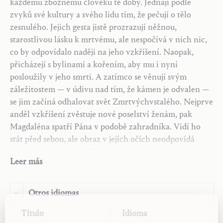
každému zbožnému člověku té doby. Jednají podle
Traductor:
Jitka Fišerová
zvyků své kultury a svého lidu tím, že pečují o tělo
Año:
2026
zesnulého. Jejich gesta jistě prozrazují něžnou,
Tipo:
Artículo
starostlivou lásku k mrtvému, ale nespočívá v nich nic,
Fuente:
co by odpovídalo naději na jeho vzkříšení. Naopak,
„Auferstehung in uns".
Der christliche Weg
2, 7 (31.
přicházejí s bylinami a kořením, aby mu i nyní
březen 1956): 2–3.
posloužily v jeho smrti. A zatímco se věnují svým
záležitostem — v údivu nad tím, že kámen je odvalen —
se jim začíná odhalovat svět Zmrtvýchvstalého. Nejprve
anděl vzkříšení zvěstuje nové poselství ženám, pak
Magdaléna spatří Pána v podobě zahradníka. Vidí ho
stát před sebou, ale obraz v jejích očích neodpovídá
představě v její mysli. Není to tak, že by se v ní něco
Leer más
bránilo víře ve vzkříšení, ale ještě jí není dána. Přesto
někde ve své paměti jistě uchovává Pánova slova, která
předpovídala jeho vzkříšení. Ale jsou tam ukryta a jen
Otros idiomas
sám Pán je může vzkřísit k životu mocí svého vlastního
Título
Idioma
života. To, s čím se setkala Magdaléna, ženy a poté i