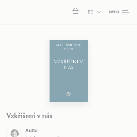
ES
MENÚ
ADRIENNE VON
SPEYR
VZKŘÍŠENÍ V
NÁS
Vzkříšení v nás
Autor