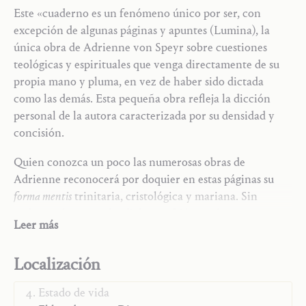
Este «cuaderno es un fenómeno único por ser, con
excepción de algunas páginas y apuntes (Lumina), la
única obra de Adrienne von Speyr sobre cuestiones
teológicas y espirituales que venga directamente de su
propia mano y pluma, en vez de haber sido dictada
como las demás. Esta pequeña obra refleja la dicción
personal de la autora caracterizada por su densidad y
concisión.
Quien conozca un poco las numerosas obras de
Adrienne reconocerá por doquier en estas páginas su
forma mentis
trinitaria, cristológica y mariana. Sin
embargo, la autora ha dicho también aquí –como
Leer más
siempre– cosas nuevas. Ya dicte ya escriba, siempre se
Los Comentarios a la Sagrada Escritura
siente la “garra del león”».
María
Localización
Según el Prefacio de Hans Urs von Balthasar
Oración y sacramentos
Estado de vida