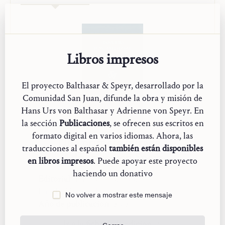
Libros impresos
El proyecto Balthasar & Speyr, desarrollado por la
Comunidad San Juan, difunde la obra y misión de
Hans Urs von Balthasar y Adrienne von Speyr. En
la sección
Publicaciones
, se ofrecen sus escritos en
formato digital en varios idiomas. Ahora, las
Una primera mirada a
traducciones al español
también están disponibles
Adrienne von Speyr
en libros impresos
. Puede apoyar este proyecto
haciendo un donativo
Editorial:
Ediciones San Juan -
Fundación San Juan
No volver a mostrar este mensaje
Año de publicación:
2012
Ir a la ficha de la edición