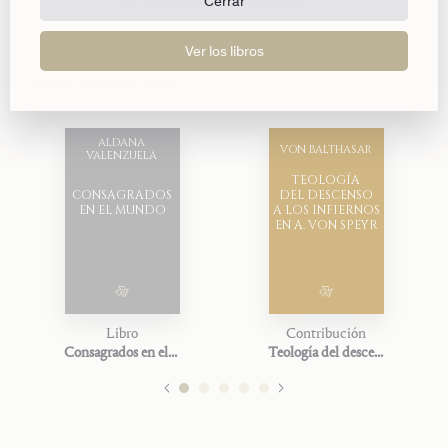
Cerrar
Ver los libros
Textos relacionados
ALDANA
VON BALTHASAR
VALENZUELA
TEOLOGÍA
CONSAGRADOS
DEL DESCENSO
EN EL MUNDO
A LOS INFIERNOS
EN A. VON SPEYR
Libro
Contribución
Consagrados en el mundo
Teología del descenso a los infiernos en A. von Speyr