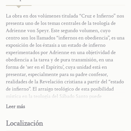
La obra en dos volúmenes titulada “Cruz e Infierno” nos
presenta uno de los temas centrales de la teología de
Adrienne von Speyr. Este segundo volumen, cuyo
centro son los llamados “infiernos en obediencia”, es una
exposición de los éxtasis a un estado de infierno
experimentados por Adrienne en una objetividad de
obediencia a la tarea y de pura transmisión, en una
forma de ‘ser en el Espíritu’, cuya unidad está en
presentar, especialmente para su padre confesor,
realidades de la Revelación cristiana a partir del “estado
de infierno”. El arraigo teológico de esta posibilidad
mística en la teología del Sábado Santo puede
reconocerse ya en el
primer volumen
: este presenta
Los Comentarios a la Sagrada Escritura
Leer más
varios ejemplos de tales infiernos en obediencia (por
María
ejemplo, en el año 1946). Sin embargo, el centro del
Oración y sacramentos
Localización
interés recae en acompañar al Señor en su “descenso al
Estado de vida