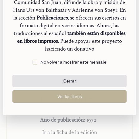
Comunidad San Juan, difunde la obra y misión de
al lector de pensar que esta exposición minimiza la
Edición en
idioma original
Hans Urs von Balthasar y Adrienne von Speyr. En
seriedad de este dogma. Con todo, el lector habrá de
la sección
Publicaciones
, se ofrecen sus escritos en
admitir que raramente el Espíritu Santo ha regalado a su
formato digital en varios idiomas. Ahora, las
Iglesia una mirada más comprensiva y con más sentido
traducciones al español
también están disponibles
salvífico que esta, la cual nos permite emplear
en libros impresos
. Puede apoyar este proyecto
precisamente en este ámbito la sentencia teológica
haciendo un donativo
fundamental:
solo el amor es digno de fe
.
No volver a mostrar este mensaje
Se ha de señalar con insistencia e intensidad que estas
descripciones nunca pueden ser separadas del contexto
más amplio del que forman parte. Es decir, las
Cerrar
numerosas meditaciones bíblicas de Adrienne von Speyr
y sus exposiciones sobre temas particulares de la teología
Kreuz und Hölle II
Ver los libros
y de la espiritualidad forman la base sólida sobre la que
Editorial:
Johannes Verlag
se alza la estatua que surge en la Obra Póstuma.
Año de publicación:
1972
Según la Introducción de Hans Urs von Balthasar
Literatura sobre el tema
Ir a la ficha de la edición