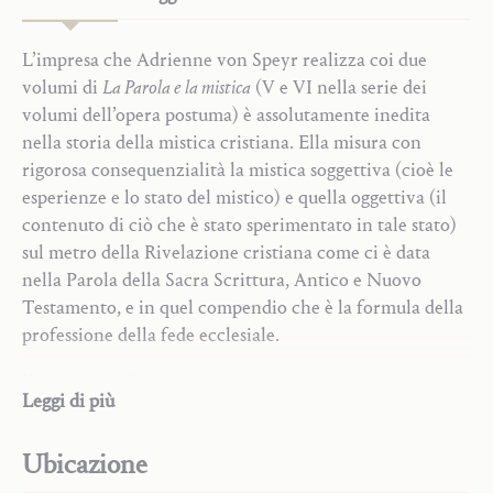
L’impresa che Adrienne von Speyr realizza coi due
volumi di
La Parola e la mistica
(V e VI nella serie dei
volumi dell’opera postuma) è assolutamente inedita
nella storia della mistica cristiana. Ella misura con
rigorosa consequenzialità la mistica soggettiva (cioè le
esperienze e lo stato del mistico) e quella oggettiva (il
contenuto di ciò che è stato sperimentato in tale stato)
sul metro della Rivelazione cristiana come ci è data
nella Parola della Sacra Scrittura, Antico e Nuovo
Testamento, e in quel compendio che è la formula della
professione della fede ecclesiale.
Il presente volume,
Mistica soggettiva
, tratta perciò
Commenti alla Scrittura
Leggi di più
centralmente delle esperienze mistiche vetero e
Maria
neotestamentarie, soprattutto nella prima parte, in cui
Preghiera e sacramenti
Ubicazione
un rilievo particolare ha l’origine tanto dei sacramenti
Stato di vita
quanto della mistica dal
mysterium paschale
. Su questa