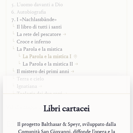
L’uomo davanti a Dio
base, la seconda parte tratta della forma e dei criteri
Autobiografia
della mistica cristiana. Un ultimo capitolo discute
I «Nachlassbände»
alcune particolarità delle esperienze mistiche che sono
Il libro di tutti i santi
state concesse all’autrice stessa.
La rete del pescatore
Croce e inferno
Per approfondire
La Parola e la mistica
Hans Urs von Balthasar,
Allgemeine Einleitung in die
La Parola e la mistica I
Nachlassbände
[Introduzione generale ai volumi
La Parola e la mistica II
dell’opera postuma di Adrienne von Speyr], in A. Von
Il mistero dei primi anni
Speyr,
Das Allerheiligenbuch I
(Die Nachlasswerke 1),
Terra e cielo
Johannes Verlag, Einsiedeln, 1966, 7–32
Ignatiana
Hans Urs von Balthasar,
Primo sguardo su Adrienne von
Teologia dei due sessi
Speyr
Libri cartacei
Vai alla mappa completa
Edizioni
Il progetto Balthasar & Speyr, sviluppato dalla
Comunità San Giovanni, diffonde l’opera e la