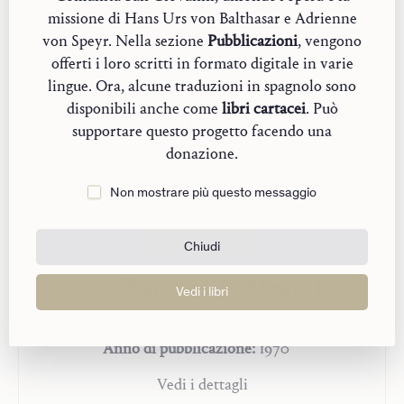
Edizione in
lingua originale
missione di Hans Urs von Balthasar e Adrienne
von Speyr. Nella sezione
Pubblicazioni
, vengono
offerti i loro scritti in formato digitale in varie
lingue. Ora, alcune traduzioni in spagnolo sono
disponibili anche come
libri cartacei
. Può
supportare questo progetto facendo una
donazione.
Non mostrare più questo messaggio
Chiudi
Das Wort und die Mystik I
Vedi i libri
Casa editrice:
Johannes Verlag
Anno di pubblicazione:
1970
Vedi i dettagli