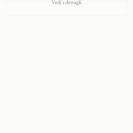
Vedi i dettagli
del mondo e così traccia le linee dell’atteggiamento
ultimo dell’uomo».