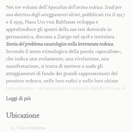
Nei tre volumi dell’
Apocalisse dell’anima tedesca. Studi per
una dottrina degli atteggiamenti ultimi
, pubblicati tra il 1937
e il 1939, Hans Urs von Balthasar sviluppa e
approfondisce gli spunti della sua tesi dottorale in
germanistica, discussa a Zurigo nel 1928 e intitolata
Storia del problema escatologico nella letteratura tedesca
.
Secondo il senso etimologico della parola «apocalisse»,
che indica uno svelamento, una rivelazione, una
manifestazione, si tratta di mettere a nudo gli
atteggiamenti di fondo dei grandi rappresentanti del
pensiero tedesco, nelle loro radici e nelle loro ultime
conseguenze – un’operazione tanto più significativa se si
Trilogia
pensa che l’opera vide la luce alla vigilia della seconda
Saggi teologici
Leggi di più
guerra mondiale, in piena epoca nazista.
Monografie
Parola di Dio e preghiera contemplativa
Ubicazione
Il
primo volume
si era confrontato – dopo
Cristo e Maria-Chiesa
un’introduzione metodologica e un’ampia panoramica
Vita cristiana
storica sul processo della secolarizzazione del pensiero