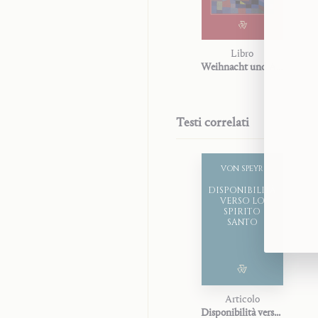
Libro
Weihnacht und Anbetung
Testi correlati
VON SPEYR
DISPONIBILITÀ
VERSO LO
SPIRITO
SANTO
Articolo
Disponibilità verso lo Spirito Santo