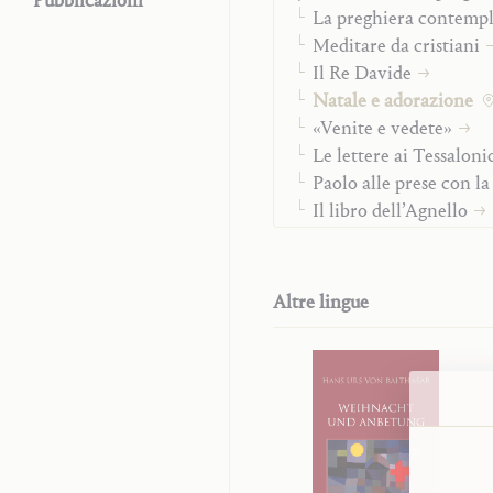
Pubblicazioni
La preghiera contempl
Meditare da cristiani
Il Re Davide
Natale e adorazione
«Venite e vedete»
Le lettere ai Tessalonic
Paolo alle prese con l
Il libro dell’Agnello
Via Crucis di Giovanni
Il Rosario
«Tu coroni l’anno con 
Altre lingue
Luce della Parola
Tu hai parole di vita e
Cristo e Maria-Chiesa
Vita cristiana
Tempo e fine dei temp
Sulla missione
«Studienausgabe»