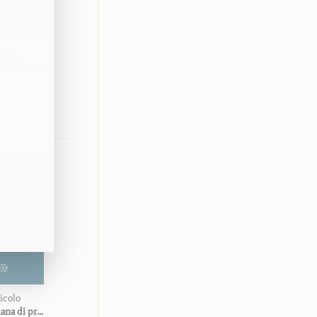
ibro
Libro
Nativité et adoration
Natale e adorazione
 SPEYR
VON SPEYR
GISI
TTIMANA
COME ADRIENNE
SANTITÀ
EGHIERA
VON SPEYR CI HA
NELLA VITA
L’UNITÀ
INSEGNATO A
QUOTIDIANA
PREGARE
RISTIANI
icolo
Articolo
Articolo
La settimana di preghiera per l’unità dei cristiani
Santità nella vita quotidiana
Come Adrienne von Speyr ci ha insegnato a pregare