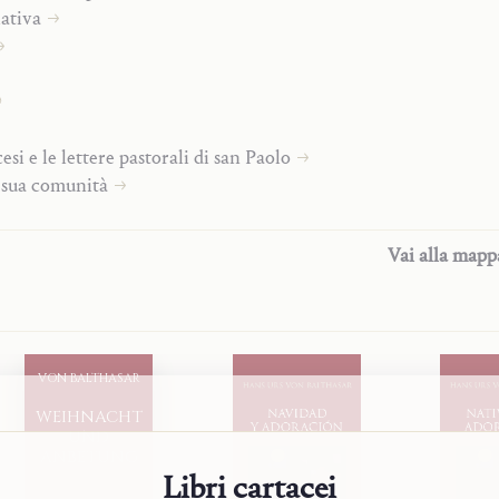
ativa
esi e le lettere pastorali di san Paolo
a sua comunità
 Paolo II al Colosseo
Vai alla map
la tua grazia»
terna
VON BALTHASAR
WEIHNACHT
i
UND
ANBETUNG
Libri cartacei