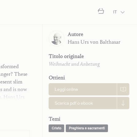
IT
Autore
Hans Urs
von Balthasar
Titolo originale
Weihnacht und Anbetung
nsformed
anger? These
Ottieni
resent slim
ds and is now
Leggi online
es, Hans Urs
Scarica pdf o ebook
of worship as
Temi
Cristo
Preghiera e sacramenti