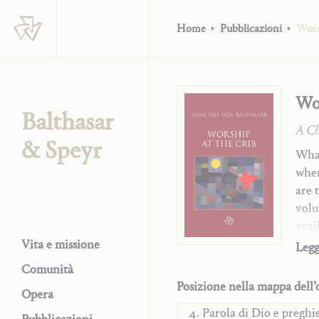
Home
Pubblicazioni
Wors
Wor
Balthasar
A Ch
& Speyr
What
when
are 
volu
avai
von 
Vita e missione
Legg
Trilogia
the 
Comunità
Saggi teologici
Posizione nella mappa dell’
Opera
Monografie
Parola di Dio e pregh