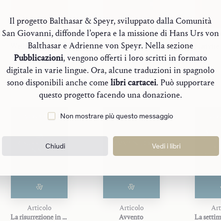
Il progetto Balthasar & Speyr, sviluppato dalla Comunità
San Giovanni, diffonde l’opera e la missione di Hans Urs von
Libro
Libro
L
Balthasar e Adrienne von Speyr. Nella sezione
Weihnacht und Anbetung
Navidad y adoración
Pubblicazioni
, vengono offerti i loro scritti in formato
digitale in varie lingue. Ora, alcune traduzioni in spagnolo
sono disponibili anche come
libri cartacei
. Può supportare
questo progetto facendo una donazione.
Non mostrare più questo messaggio
VON SPEYR
VON SPEYR
VON
LA SE
LA
DI PR
AVVENTO
RISURREZIONE
Chiudi
Vedi i libri
PER 
IN NOI
DEI C
Articolo
Articolo
Art
La risurrezione in noi
Avvento