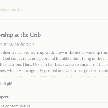
hip at the Crib
ship at the Crib
ristmas Meditation
 does it mean to worship God? How is the act of worship tra
 God comes to us as a poor and humble infant lying in the m
the questions Hans Urs von Balthasar seeks to answer in the p
me, which was originally printed as a Christmas gift for frien
lable electronically in several languages. In a few intense pag
Balthasar guides readers to discover the new, Christian sense 
i di più
inmost attitude of their daily lives in the world.
opera
iera contemplativa