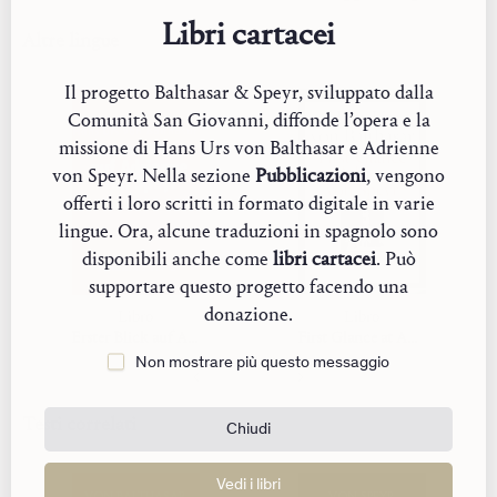
Libri cartacei
Altre lingue
Il progetto Balthasar & Speyr, sviluppato dalla
Comunità San Giovanni, diffonde l’opera e la
missione di Hans Urs von Balthasar e Adrienne
von Speyr. Nella sezione
Pubblicazioni
, vengono
offerti i loro scritti in formato digitale in varie
lingue. Ora, alcune traduzioni in spagnolo sono
disponibili anche come
libri cartacei
. Può
supportare questo progetto facendo una
donazione.
Libro
Libro
Erster Blick auf Adrienne von Speyr
First Glance at Adrienne von Speyr
Non mostrare più questo messaggio
Testi correlati
Chiudi
Vedi i libri
VON BALTHASAR
VON SPEYR