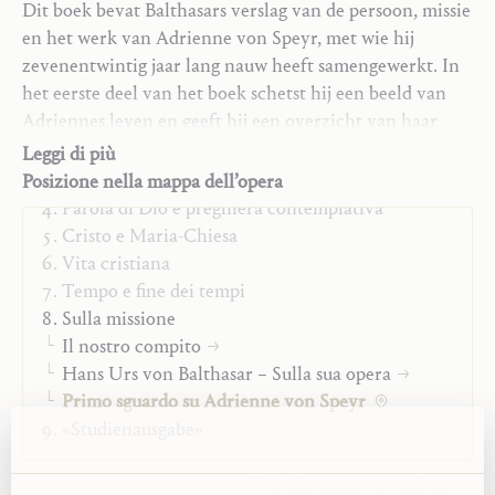
Lingua originale:
Tedesco
Dit boek bevat Balthasars verslag van de persoon, missie
ISBN:
90-71837-01-7
en het werk van Adrienne von Speyr, met wie hij
Casa editrice:
Abdij Bethlehem
zevenentwintig jaar lang nauw heeft samengewerkt. In
Traduzione:
Benedictinessen van Bonheiden
het eerste deel van het boek schetst hij een beeld van
Anno:
1986
Adriennes leven en geeft hij een overzicht van haar
Trilogia
Tipo:
Libro
theologische missie. Het tweede deel bestaat uit een
Saggi teologici
Leggi di più
verzameling uitspraken van Adrienne over zichzelf;
Monografie
Posizione nella mappa dell’opera
deze vormen een waardevolle introductie tot haar
Parola di Dio e preghiera contemplativa
charisma en persoonlijkheid. Het derde en laatste deel
Cristo e Maria-Chiesa
bestaat uit een schat aan gebeden en meditaties van
Vita cristiana
Adrienne – een waardevol venster op haar manier van
Tempo e fine dei tempi
leven als ‘de hemel op aarde’.
Sulla missione
Il nostro compito
Hans Urs von Balthasar – Sulla sua opera
Primo sguardo su Adrienne von Speyr
«Studienausgabe»
Vai alla mappa completa