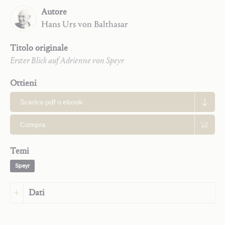
Autore
Hans Urs
von Balthasar
Titolo originale
Erster Blick auf Adrienne von Speyr
Ottieni
Scarica pdf o ebook
Compra
Temi
Speyr
Dati
Lingua:
Olandese