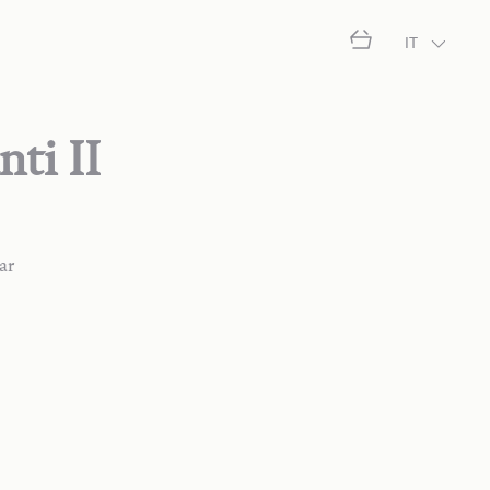
IT
anti II
ar