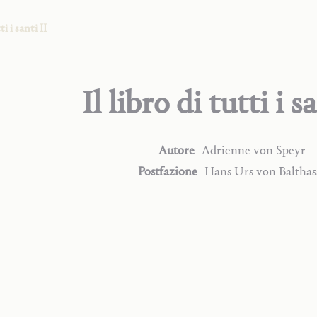
ti i santi II
Il libro di tutti i s
Autore
Adrienne
von Speyr
Postfazione
Hans Urs
von Balthas