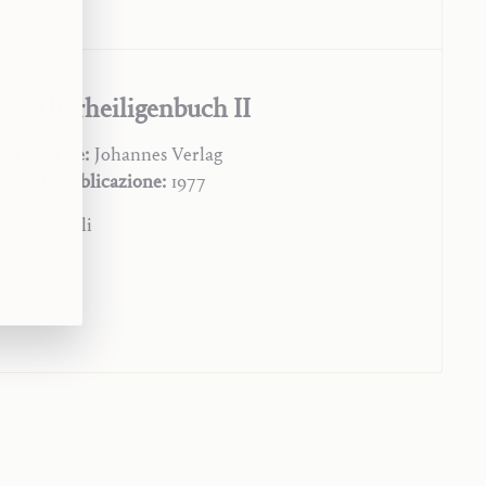
. Von Speyr,
Das Allerheiligenbuch I
(Die Nachlasswerke 1),
ag, Einsiedeln, 1966, 7–32
 Balthasar,
Primo sguardo su Adrienne von Speyr
as Allerheiligenbuch II
sa editrice:
Johannes Verlag
no di pubblicazione:
1977
di i dettagli