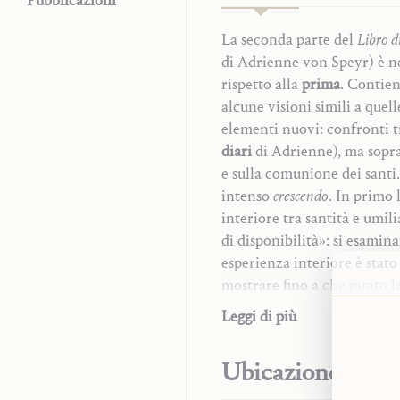
Pubblicazioni
La seconda parte del
Libro di
di Adrienne von Speyr) è ne
rispetto alla
prima
. Contien
alcune visioni simili a que
elementi nuovi: confronti t
diari
di Adrienne), ma soprat
e sulla comunione dei santi.
intenso
crescendo
. In primo 
interiore tra santità e umil
di disponibilità»: si esamina
esperienza interiore è stato
mostrare fino a che punto la
avvicinarsi al sì perfetto 
Leggi di più
sviluppato in tutti i suoi sc
amore giovanneo o disponibi
Commenti alla Scrittu
Ubicazione
l’ultima possibile prova esis
Maria
viene per così dire presupp
Preghiera e sacrament