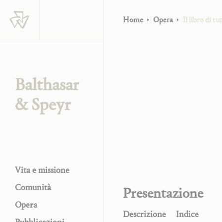
Home
Opera
Il libro di tut
Balthasar
& Speyr
Vita e missione
Comunità
Presentazione
Opera
Descrizione
Indice