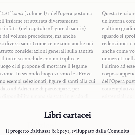
 tutti i santi
(volume I/2 dell’opera postuma
Questa tension
ll’insieme strutturata diversamente
un’interna cons
e infatti (nel capitolo «Figure di santi»)
e ultimo gradin
lle del volume precedente, ma anche
sguardo si spro
ra diversi santi (come ce ne sono anche nei
redenzione» e 
tutto considerazioni generali sulla santità
anche come vol
 Il tutto si conclude con un triplice e
numero II nella
luogo ci si propone di mostrare il legame
l’ultimo ad ess
iazione. In secondo luogo vi sono le «Prove
corposa appendi
no esempi selezionati, figure di santi alla cui
dell’Opera post
 dato ad Adrienne di partecipare, per
contemplativo d
 disponibilità umana sia stata in grado di
esistenziali ap
e immacolato. La dottrina che Adrienne ha
Testo rielaborato dall
ritti, quella della santità come «sì», come
Libri cartacei
Per approfondi
lità-indifferenza ignaziana sostiene qui
ra
Hans Urs von
Edizioni
tenziale: non in lei personalmente (il cui sì
[Introduzion
Il progetto Balthasar & Speyr, sviluppato dalla Comunità
osto come cosa ovvia), ma in casi esemplari
i