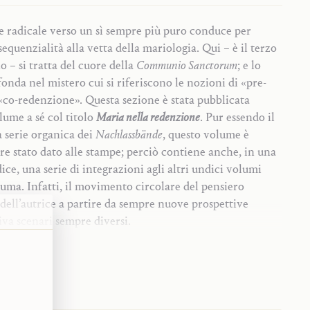
e radicale verso un sì sempre più puro conduce per
equenzialità alla vetta della mariologia. Qui – è il terzo
o – si tratta del cuore della
Communio Sanctorum
; e lo
fonda nel mistero cui si riferiscono le nozioni di «pre-
«co-redenzione». Questa sezione è stata pubblicata
ume a sé col titolo
Maria nella redenzione
. Pur essendo il
 serie organica dei
Nachlassbände
, questo volume è
ere stato dato alle stampe; perciò contiene anche, in una
ce, una serie di integrazioni agli altri undici volumi
uma. Infatti, il movimento circolare del pensiero
ell’autrice a partire da sempre nuove prospettive
riva scenari sempre diversi.
a prefazione di Hans Urs von Balthasar
re
 Balthasar,
Allgemeine Einleitung in die Nachlassbände
e generale ai volumi dell’opera postuma di Adrienne von