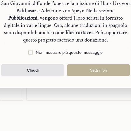
Speyr], in A
San Giovanni, diffonde l’opera e la missione di Hans Urs von
Edizione in
lingua originale
Johannes Verl
Balthasar e Adrienne von Speyr. Nella sezione
Hans Urs von
Pubblicazioni
, vengono offerti i loro scritti in formato
digitale in varie lingue. Ora, alcune traduzioni in spagnolo
D
sono disponibili anche come
libri cartacei
. Può supportare
questo progetto facendo una donazione.
Ca
i I
An
i II
Non mostrare più questo messaggio
Ve
Chiudi
Vedi i libri
ni