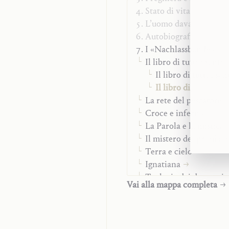
della
Stato di vita
Communio sanctorum
.
L’uomo davanti a Dio
Autobiografia
I «Nachlassbände»
Il libro di tutti i santi
Il libro di tutti i sant
Il libro di tutti i sant
La rete del pescatore
Croce e inferno
La Parola e la mistica
Il mistero dei primi an
Terra e cielo
Ignatiana
Teologia dei due sessi
Vai alla mappa completa