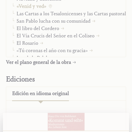
«Venid y ved»
Las Cartas a los Tesalonicenses y las Cartas pastorales
San Pablo lucha con su comunidad
El libro del Cordero
El Vía Crucis del Señor en el Coliseo
El Rosario
«Tú coronas el año con tu gracia»
Luz de la Palabra
Ver el plano general de la obra
Tú tienes palabras de vida eterna
Jesucristo y María-Iglesia
Ediciones
Vida cristiana
Tiempo y fin de los tiempos
Edición en
idioma original
La misión
«Studienausgabe»