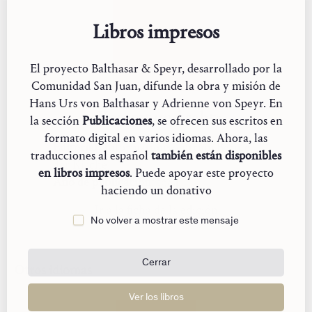
Libros impresos
El proyecto Balthasar & Speyr, desarrollado por la
Comunidad San Juan, difunde la obra y misión de
Hans Urs von Balthasar y Adrienne von Speyr. En
«Kommt und seht»
la sección
Publicaciones
, se ofrecen sus escritos en
formato digital en varios idiomas. Ahora, las
Editorial:
Informationszentrum Berufe
traducciones al español
también están disponibles
der Kirche
en libros impresos
. Puede apoyar este proyecto
Año de publicación:
1984
haciendo un donativo
Ir a la ficha de la edición
No volver a mostrar este mensaje
Cerrar
Otros idiomas
Ver los libros