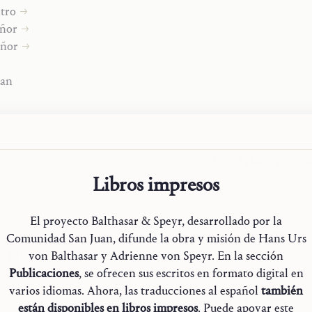
ntro
ensiones eruditas, la autora habla desde la riqueza de su propia
eñor
emplación y desde la unidad de la verdad cristiana, proporcio
eñor
una síntesis de su pensamiento espiritual, y una multitud de ac
 cristiano que se esfuerce en meditar la Sagrada Escritura en s
uan
ia en medio del mundo.
s
Ver el plano general
Libros impresos
s»
El proyecto Balthasar & Speyr, desarrollado por la
Comunidad San Juan, difunde la obra y misión de Hans Urs
von Balthasar y Adrienne von Speyr. En la sección
Publicaciones
, se ofrecen sus escritos en formato digital en
varios idiomas. Ahora, las traducciones al español
también
están disponibles en libros impresos
. Puede apoyar este