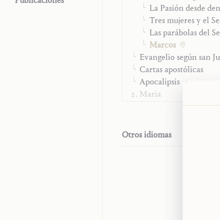
Publicaciones
La Pasión desde de
pret
Tres mujeres y el S
cont
Las parábolas del S
vez 
Marcos
todo
Evangelio según san J
diar
Cartas apostólicas
Apocalipsis
María
Oración y sacramento
Estado de vida
El hombre ante Dios
Otros idiomas
Autobiografía
Los «Escritos póstumo