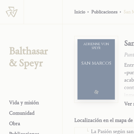
Inicio
Publicaciones
San 
Sa
ADRIENNE VON
Balthasar
SPEYR
Punt
& Speyr
SAN MARCOS
Entr
«pun
acab
cont
inme
Los Comentarios a la S
muje
Vida y misión
Ver
Antiguo Testamento
por 
Comunidad
Sinópticos
lect
Localización en el mapa de 
Obra
El Sermón de la M
orie
La Pasión según sa
pers