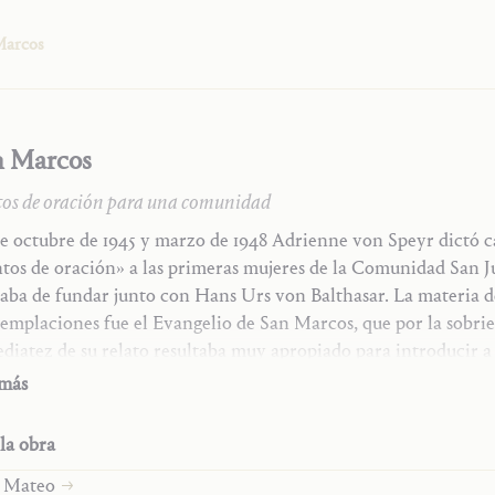
Marcos
n Marcos
os de oración para una comunidad
e octubre de 1945 y marzo de 1948 Adrienne von Speyr dictó ca
tos de oración» a las primeras mujeres de la Comunidad San J
aba de fundar junto con Hans Urs von Balthasar. La materia d
emplaciones fue el Evangelio de San Marcos, que por la sobri
diatez de su relato resultaba muy apropiado para introducir a
agrada Escritura
res en el seguimiento del Señor. El texto resultante, que ahora
 más
primera vez en español, no es un comentario exegético ni un l
ura espiritual en sentido estricto; al estilo ignaciano, ofrece má
la obra
ontaña
ntaciones escuetas y deliberadamente cercanas a la letra para
n Mateo
onalmente la Palabra de Dios bajo la libre guía del Espíritu San