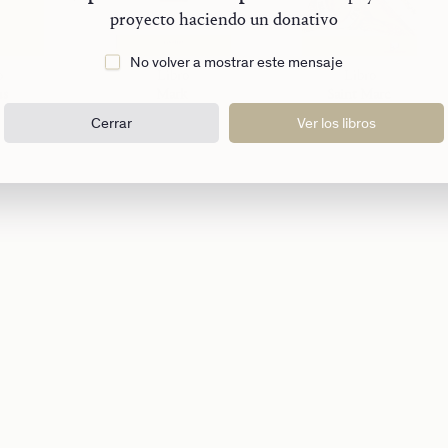
proyecto haciendo un donativo
No volver a mostrar este mensaje
o
Libro
Libro
us
Mark
Saint Marc
Cerrar
Ver los libros