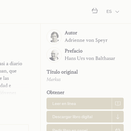
ES
Autor
Adrienne
von Speyr
Prefacio
Hans Urs
von Balthasar
si a diario
uan, que
Título original
e las
Markus
edad e
Obtener
 jóvenes
 se publica
Leer en línea
ibro de
s bien
Descargar libro digital
 contemplar
to. Sin
Pedir libro en papel