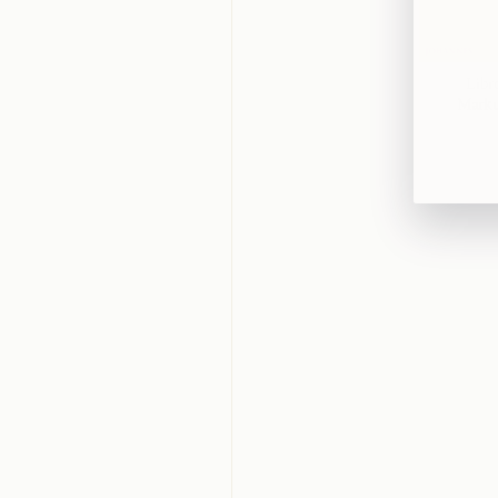
Libr
Mark