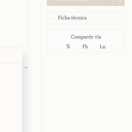
nando a la
Ficha técnica
cesos para
u oración
Idioma:
Español
Compartir vía
Idioma original:
Alemán
ISBN:
978-1-63674-099-7
𝕏
Fb
Ln
Editorial:
Saint John
Publications
Traductor:
Ricardo Aldana
 de la obra
Valenzuela
Año:
2025
Tipo:
Libro