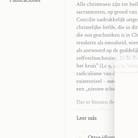
Publicaciones
Alle christenen zijn tot hei
sacramenten, op grond van 
Concilie nadrukkelijk uitge
christelijke liefde, die in 
die ons geschonken is in Ch
tenslotte als mensheid, wie
als antwoord op de goddelij
zelfverloochening, in de do
het kruis” (Lc 9, 23) is. Va
radicalisme van de eis van 
existentieel – meegekruisig
een „nieuwe schepping”, do
Dat er binnen deze algemene
personen, die van Christus 
werkgemeenschap met Hem, 
Leer más
of wegredeneren als een men
zelfs vrouw en kinderen (Lc
Otros idiomas