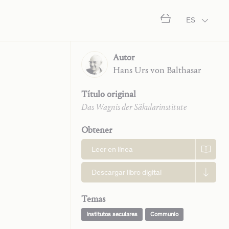
ES
Autor
Hans Urs
von Balthasar
Título original
Das Wagnis der Säkularinstitute
Obtener
Leer en línea
Descargar libro digital
Temas
Institutos seculares
Communio