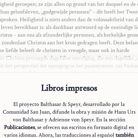
ligheid geroepen; ze zijn allen op grond van het doopsel en de
hun geloofsleven, „godgewijde personen” – dit heeft het Twee
sproken. Heiligheid is niets anders dan de volmaaktheid van 
dit leven bereikbaar is: als dankbaar antwoord op de oneindige 
ristus – aan ons als afzonderlijke personen, als kerkelijke ge
r zondenlast Christus aan het kruis gedragen heeft. Deze belan
ke liefde beleeft de christen in vreugde, maar ook in harde
or Christus gevraagde dagelijkse navolging, die een dagelijks 
nuit het perspectief dat openging in het paasmysterie, zal Paulu
Jezus tot navolging consequent uitleggen als een – sacramentee
d zijn, zelfs een streven met Hem, uitmondend in een radicaal
Libros impresos
or een anticiperende deelneming aan Zijn verrijzenis.
 eis van het evangelie een „uitverkiezing” bestaat van afzond
El proyecto Balthasar & Speyr, desarrollado por la
zelf uitgaat, en als inhoud heeft een nauwere levens-, zendings
Comunidad San Juan, difunde la obra y misión de Hans Urs
is een gegeven binnen het evangelie zelf dat men niet kan v
von Balthasar y Adrienne von Speyr. En la sección
selijke interpretatie achteraf. Het verlaten van alles – bezit
Publicaciones
, se ofrecen sus escritos en formato digital en
 18,29v.) – dat bij de keuze van de twaalf zo nadrukkelijk onde
varios idiomas. Ahora, las traducciones al español
también