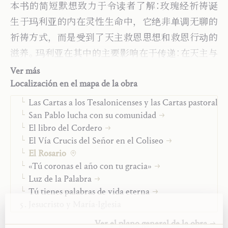
Ensayos teológicos
Idioma original:
Alemán
本书的简短默想致力于令读者了解：玫瑰经祈祷诞
Monografías
Editorial:
Saint John Publications
生于玛利亚的内在灵性生命中，它绝非单调无聊的
Palabra de Dios y oración contemplativa
Traductor:
Rongfang Zhang
祈祷方式，而是受到了天主救恩思想和救恩行动的
La oración contemplativa
Año:
2023
Meditar cristianamente
Tipo:
Libro
滋养。玛利亚在其中的主要影响在于传递：在天主与
Rey David
世界之间、在基督与教会之间、在灵性与肉体之间、
Ver más
Navidad y adoración
Localización en el mapa de la obra
在教会的两种生活方式之间、在圣人的世界与罪人
«Venid y ved»
的世界之间、在人生所有的十字路口，圣母都是我
Las Cartas a los Tesalonicenses y las Cartas pastorales
San Pablo lucha con su comunidad
们的指路明灯。圣母是我们的中保，当我们求她转
El libro del Cordero
祷时，只有明认她所传递的一切，我们的祈祷才有
El Vía Crucis del Señor en el Coliseo
意义；她所传递的就是：世界的救恩是借着基督而来；
El Rosario
他是天主子，我们的主；天父将他赐予我们，他与
«Tú coronas el año con tu gracia»
Luz de la Palabra
天父共同将天主圣神倾注在我们的心中。
Tú tienes palabras de vida eterna
Jesucristo y María-Iglesia
Vida cristiana
Ver el plano general de la obra