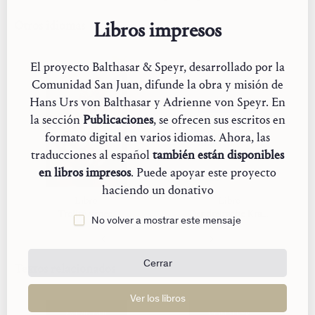
Tiempo y fin de los tiempos
La misión
Libros impresos
Otros idiomas
«Studienausgabe»
El proyecto Balthasar & Speyr, desarrollado por la
Comunidad San Juan, difunde la obra y misión de
Hans Urs von Balthasar y Adrienne von Speyr. En
la sección
Publicaciones
, se ofrecen sus escritos en
formato digital en varios idiomas. Ahora, las
traducciones al español
también están disponibles
en libros impresos
. Puede apoyar este proyecto
haciendo un donativo
Libro
Libro
Trojitý věnec
Der dreifache Kranz
No volver a mostrar este mensaje
Cerrar
Textos relacionados
Ver los libros
RATZINGER
VON SPEYR