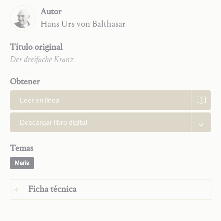
Autor
Hans Urs
von Balthasar
Título original
Der dreifache Kranz
Obtener
Leer en línea
Descargar libro digital
Temas
María
Ficha técnica
Trilogía
Idioma:
Chino (Simplificado)