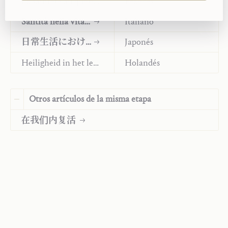
La sainteté au quotidien
Francés
自己而活，布置我们自己的生活。但是，如果天主
Santità nella vita quotidiana
Italiano
的话语占据了我们本来为偶然性和边缘性的享乐所
占据的位置呢？天主的话语要求占据这一领域。他希
日⁠常⁠生⁠活⁠に⁠お⁠け⁠る聖⁠性
Japonés
望在我们内心中生活，就如同天主的种子在玛利亚
Heiligheid in het leven van elke dag
Holandés
内生活一般，掌握一切并且不断生长。假如我们把
我们的心灵中的某些门锁住，不让天主的话语进
入，好似有所保留并只把我们的心灵的一部分交给
Otros artículos de la misma etapa
天主的话语，我们就不应当称呼自己为信仰者和基
督徒。信仰的含义就是：成为天主话语的承载者。反
在我们内复活
过来就是说，让自己全然地、越来越多地为天主话语
所承载。
信仰不是慢慢地、逐渐地、以适当的步骤和距离接近
天主的话语，也不是按照某个精明的计画逐步归向
天主的话语，也不是先从基督那些看似比较轻省的
话语开始的，好似能因此争取时间将那些最重的话、
要求更高的话推迟到不确定的未来。信仰意味着即
刻全盘接受，立即接受并肯定那些最难以置信的、无