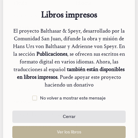
和伴随恶言的一天时，他会惊恐地发现，他个人的
Título
Idioma
内心世界竟然受到了如此强烈的偶然性影响。他会
Libros impresos
Svatost v každodenním životě
Checo
扪心自问，人类是否有可能不再受这些琐事所左
右，而是从一种隐秘的、实质性的养分中汲取力量，
Heiligkeit im Alltag
Alemán
El proyecto Balthasar & Speyr, desarrollado por la
从内在的选择和决心中获得力量，从一个平日中无
Comunidad San Juan, difunde la obra y misión de
形伴随着他的源泉中获得力量，并使他的生活成为
Heiligkeit im Alltag
Alemán
Hans Urs von Balthasar y Adrienne von Speyr. En
一种真正的、基督式和神圣的生活。如果这些琐碎空
Heiligkeit im Alltag
Alemán
la sección
Publicaciones
, se ofrecen sus escritos en
虚的事情已经能对我们有这样大的影响，或者更确
formato digital en varios idiomas. Ahora, las
切地说，如果我们有如此大的力量、如此深邃的内在
Heiligkeit im Alltag
Alemán
traducciones al español
también están disponibles
空间可以占用，却从未被利用，而是让平日中空虚
en libros impresos
. Puede apoyar este proyecto
Holiness in Everyday Life
Inglés
的事占据，那么为这些空置的可能性赋予真正现实
haciendo un donativo
性的生活——就是天主所赋予的现实性的生活，又该
Holiness in the Everyday
Inglés
是怎么样的呢？
No volver a mostrar este mensaje
Santidad en la vida cotidiana
Español
我们是基督徒，我们信仰着，我们践行教会的最低
La santidad en la vida de cada día
Español
要求。但我们或许只是像例子中那个人一样，利落、
Cerrar
忠实、无可挑剔地完成他的工作。只是我们为自己保
La sainteté au quotidien
Francés
留了一个个空间，一个远比「教会义务」（kirchlichen
Ver los libros
Pflichten）还要大得多的空间。在那里，我们只是为