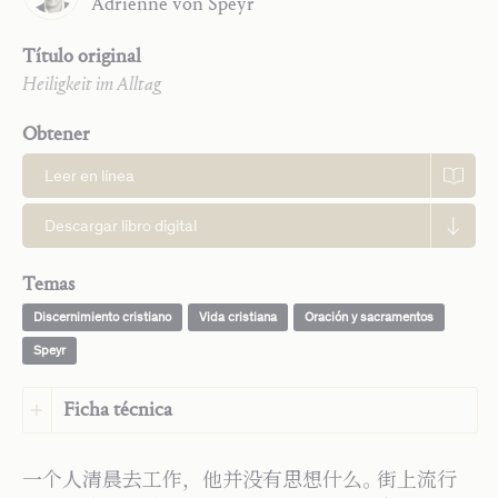
Adrienne
von Speyr
Título original
Heiligkeit im Alltag
Obtener
Leer en línea
Descargar libro digital
Temas
Discernimiento cristiano
Vida cristiana
Oración y sacramentos
Speyr
Ficha técnica
Idioma:
Chino (Simplificado)
一个人清晨去工作，他并没有思想什么。街上流行
Idioma original:
Alemán