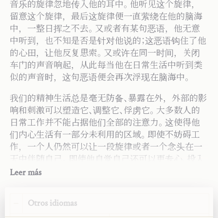
音乐的旋律忽地传入他的耳中。他听见这个旋律，
Editorial:
Saint John Publications
留意这个旋律，最后这旋律便一直萦绕在他的脑海
Traductor:
Zixu Yan
中，一整日挥之不去。又或者有某句恶语，他无意
Año:
2026
中听到，也不知是否是针对他说的；这恶语钩住了他
Tipo:
Artículo
的心田，让他反复思索。又或许在同一时间，关闭
Fuente:
车门的声音响起，从此每当他在日常生活中听到类
«Heiligkeit im Alltag».
Geist und Leben
22, 3 (1949年
似的声音时，这句恶语便会再次浮现在脑海中。
6月): 161～68.
我们的精神生活总是毫无防备、暴露在外，外部的影
响和刺激可以塑造它、调整它、俘虏它。大多数人的
日常工作并不能占据他们全部的注意力。这使得他
们内心生活有一部分未利用的区域。即使不妨碍工
作，一个人仍然可以让一段旋律或者一个念头在一
天中伴随自己。即使他自觉自己还可以更专心、投入
地工作，也没有人会从他完成的工作中分辨出这位
Leer más
工人是否心不在焉，或分辨他是否处于好或坏的情
绪当中，又带着什么样的念想完成了这一天的工
Otros idiomas
作。但也许当他回顾这两天，就是伴随旋律的一天