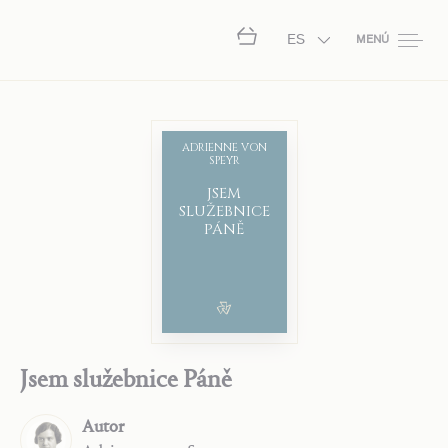
ES
MENÚ
ADRIENNE VON
SPEYR
JSEM
SLUŽEBNICE
PÁNĚ
Jsem služebnice Páně
Autor