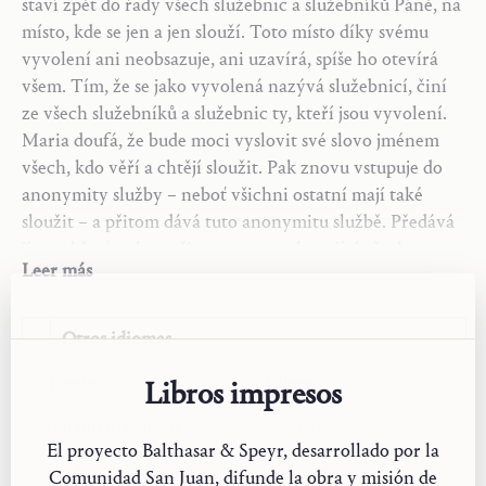
staví zpět do řady všech služebnic a služebníků Páně, na
Fuente:
místo, kde se jen a jen slouží. Toto místo díky svému
„Ich bin die Magd des Herrn".
Christköngsruf
16, 7
vyvolení ani neobsazuje, ani uzavírá, spíše ho otevírá
(květen 1948): 104–7.
všem. Tím, že se jako vyvolená nazývá služebnicí, činí
ze všech služebníků a služebnic ty, kteří jsou vyvolení.
Maria doufá, že bude moci vyslovit své slovo jménem
všech, kdo věří a chtějí sloužit. Pak znovu vstupuje do
anonymity služby – neboť všichni ostatní mají také
sloužit – a přitom dává tuto anonymitu službě. Předává
jí onu křesťanskou připravenost, zahrnující všechno, co
Leer más
může Pán nařídit a jež nezná žádné hranice, rozdíly,
omezení a výhrady, nemá ani charakterový a osobní
ráz, ani požadavky, a je tak bezbřehá, že působí
Otros idiomas
anonymně, je anonymní. Maria ztělesňuje tuto službu v
Título
Idioma
její čisté podobě; dovoluje, aby v této jediné vlastnosti
Libros impresos
bytí služebnicí Páně, zanikly všechny její ostatní
Ich bin die Magd des Herrn
Alemán
vlastnosti a přednosti. A stejně jako tato připravenost
El proyecto Balthasar & Speyr, desarrollado por la
zahrnuje vše, co by Pán mohl chtít, nutně obsahuje,
Ich bin die Magd des Herrn
Alemán
Comunidad San Juan, difunde la obra y misión de