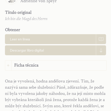
Adrienne
von Speyr
Título original
Ich bin die Magd des Herrn
Obtener
Leer en línea
Descargar libro digital
Ficha técnica
Idioma:
Checo
Ona je vyvolená, hodna andělova zjevení. Tím, že
Idioma original:
Alemán
nazývá sama sebe služebnicí Páně, zdůrazňuje, že podle
Editorial:
Saint John Publications
ní byla vyvolena jakoby náhodou, že na její místo mohla
Traductor:
Jitka Fišerová
být vybrána kterákoli jiná žena, protože každá žena je a
Año:
2026
může být služebnicí. Svým ano, které řekla andělovi, se
Tipo:
Artículo