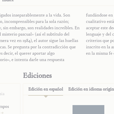
ligados inseparablemente a la vida. Son
 en los Padres de la Iglesia. El acento
o, incomprensibles para la sola razón;
palabra «mysterium». El lector ha de poder
y, sin embargo, son realidades increíbles. En
deas exigente desde el punto de vista del
 misterio pascual» (así el subtítulo del
ntonces, esta lectura le donará luces y
ra vez en 1984), el autor sigue las huellas
anulan la paradoja que «todo lo terreno está
icas. Se pregunta por la contradicción que
ansitorio», pero sí la atesoran y la protegen
s decir, el querer aportar algo
en la misma fe 
orio», e intenta darle una respuesta
Ediciones
ión
Edición en
español
Edición en
idioma origin
sia
empos