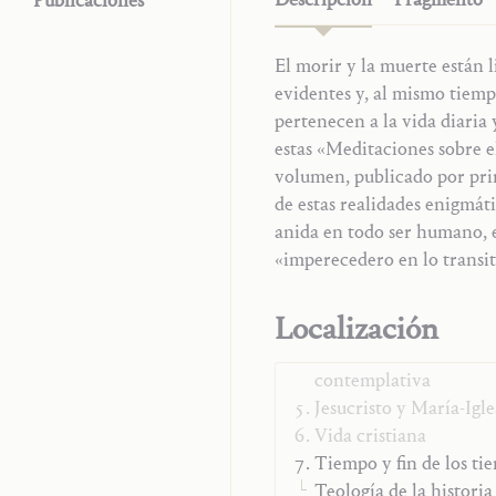
Publicaciones
El morir y la muerte están 
fundándose en la Escritura y
evidentes y, al mismo tiemp
cualitativo está puesto en la 
pertenecen a la vida diaria 
aceptar este decurso de i
estas «Meditaciones sobre el
lenguaje y del contenido. E
volumen, publicado por prime
criterios que por cierto no 
de estas realidades enigmát
inscrito en la arena de lo tr
anida en todo ser humano, e
«imperecedero en lo transit
Trilogía
Ensayos teológicos
Localización
Monografías
Palabra de Dios y orac
contemplativa
Jesucristo y María-Igle
Vida cristiana
Tiempo y fin de los ti
Teología de la historia