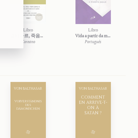
Libro
Libro
발타사르, 죽음의 신비를 묵상하다
Vida a partir da morte
Coreano
Portugués
VON BALTHASAR
VON BALTHASAR
COMMENT
VORVERSTÄNDNIS
EN ARRIVE-T-
DES
ON À
DÄMONISCHEN
SATAN ?