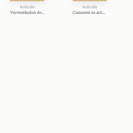
Artículo
Artículo
Vorverständnis des Dämonischen
Comment en arrive-t-on à Satan ?