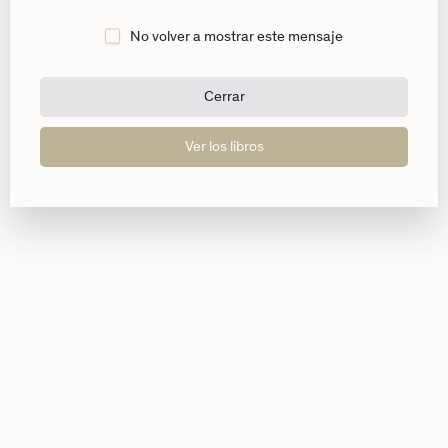
libertad. Y sólo después puede desarrollarse un lógica
No volver a mostrar este mensaje
teológica.
La presentación está compuesta por textos del autor, extraídos de
“Sobre su obra”
.
Cerrar
Ver los libros