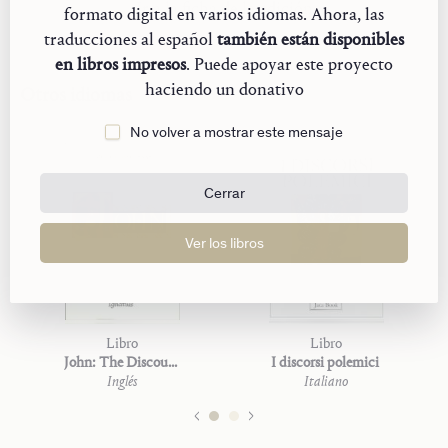
Ir a la ficha de la edición
formato digital en varios idiomas. Ahora, las
traducciones al español
también están disponibles
en libros impresos
. Puede apoyar este proyecto
haciendo un donativo
Otros idiomas
No volver a mostrar este mensaje
Cerrar
Ver los libros
Libro
Libro
John: The Discourses of Controversy
I discorsi polemici
Inglés
Italiano