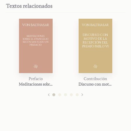
Textos relacionados
VON BALTHASAR
VON BALTHASAR
DISCURSO CON
MEDITACIONES
MOTIVO DE LA
SOBRE EL EVANGELIO
SEGÚN SAN JUAN: UN
RECEPCIÓN DEL
PREFACIO
PREMIO PABLO VI
Prefacio
Contribución
Meditaciones sobre el Evangelio según San Juan: un prefacio
Discurso con motivo de la recepción del Premio Pablo VI