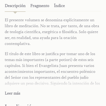
Descripción
Fragmento
Índice
El presente volumen se denomina explícitamente un
libro de meditación. No se trata, por tanto, de una obra
de teología científica, exegética o filosófica. Solo quiere
ser, en realidad, una ayuda para la oración
contemplativa.
El título de este libro se justifica por tomar uno de los
temas más importantes (a parte potiori) de estos seis
capítulos. Si bien el Evangelista Juan presenta varios
acontecimientos importantes, el encuentro polémico
del Señor con los representantes del pueblo judío
adquiere un peso decisivo. Siguiendo la intención de los
discursos, estas meditaciones se interesan en representar
Leer más
el momento en el que la posición de la razón
egocéntricamente limitada de los fariseos y escribas