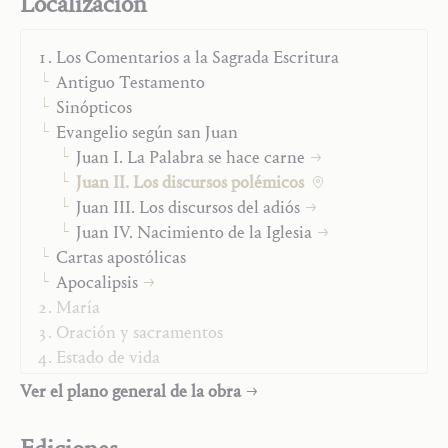
Localización
debe dejarse abrir hacia la posición de la fe ilimitada en
el amor del Señor. Este paso decisivo -el paso desde la
Antigua Alianza humanamente mal comprendida a la
Los Comentarios a la Sagrada Escritura
Nueva- debe ser realizado continuamente en siempre
Antiguo Testamento
nuevas variaciones, en una luz siempre nueva, en una
Sinópticos
gracia que se configura en formas siempre nuevas. Por
Evangelio según san Juan
tanto, nada en estos discursos del Señor es algo ya
Juan I. La Palabra se hace carne
pasado e histórico, más bien, todo es vida cristiana
Juan II. Los discursos polémicos
actual.
Juan III. Los discursos del adiós
Juan IV. Nacimiento de la Iglesia
Según el Prefacio de Hans Urs von Balthasar
Cartas apostólicas
Apocalipsis
María
Oración y sacramentos
Estado de vida
El hombre ante Dios
Ver el plano general de la obra
Autobiografía
Los «Escritos póstumos»