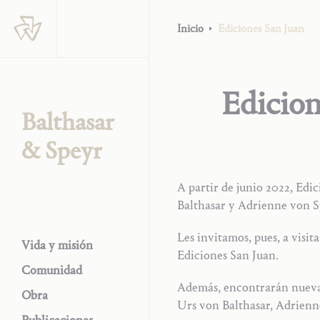
Inicio
Ediciones San Juan
Edicion
Balthasar
& Speyr
A partir de junio 2022, Edi
Balthasar y Adrienne von S
Les invitamos, pues, a visit
Vida y misión
Ediciones San Juan.
Comunidad
Además, encontrarán nuevas 
Obra
Urs von Balthasar, Adrienne