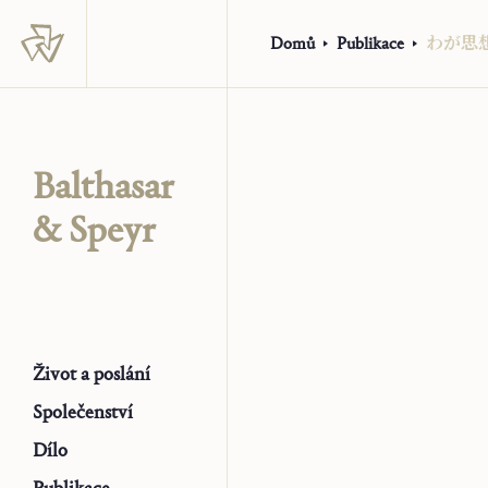
Domů
Publikace
わ⁠が⁠思⁠
Balthasar
& Speyr
Život a poslání
Společenství
Dílo