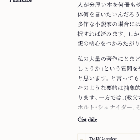
Publikace
人
が分厚い本を何冊も
体何を言いたいんだろう
多作な小説家の場合には
択すれば済みます。しか
想の核心をつかみたがり
私の大量の著作にとまど
しょうか」という質問を
と思います。と言っても
そのような要約は抽象的
ります。一方では、(教父
ホルト・シュナイダー
、
書き、他方では(
観想的祈
Číst dále
り、最後に、教父たち、
部作――美学、演劇
Další jazyky