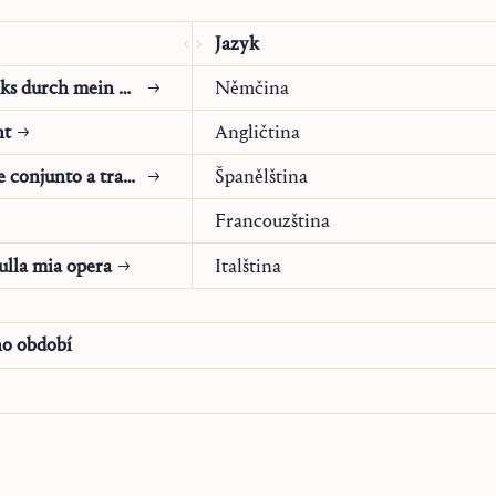
Jazyk
ついて吟味することから始めましょう。人間とは、有
Versuch eines Durchblicks durch mein Denken
Němčina
ているものですが、その理性は無限なるものに対して、
ht
Angličtina
のことの証拠は、人間自らの有限性、自らの限界の認識
Intento de una mirada de conjunto a través de mi pensamiento
Španělština
は
ない
という可能性もまたあり得ます。存在するものの
得るのです。本質(ドイツ語では*
Wesen
*, ラテン語では
es
Francouzština
そうではありません。この断絶、聖トマス・アクィナスの
ulla mia opera
Italština
、人類のすべての宗教的、哲学的思想の源です。言うまで
に関する分野とその影響を例外として)、同時に本質的
ho období
ぜならそれらは、それが人格的に考えられているか否か
を投げかけているからです。
みた主な解決策は何でしょう。存在と本質、無限と有
、(パルメニデスのように)すべてのものは無限であり