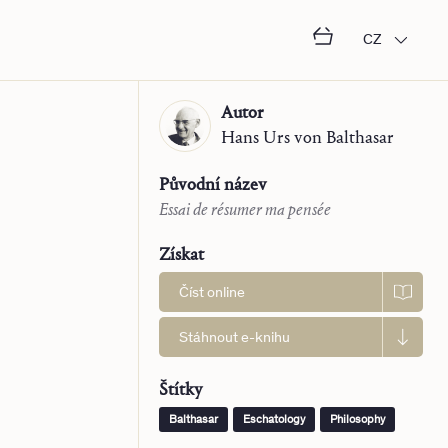
CZ
Autor
Hans Urs
von Balthasar
Původní název
Essai de résumer ma pensée
Získat
Číst online
Stáhnout e-knihu
Štítky
Balthasar
Eschatology
Philosophy