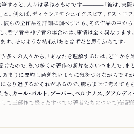
執筆すると、人々は尋ねるものです――「彼は、実際
」と。例えば、ディケンズやシェイクスピア、ドストエフ
、彼らの全作品を詳細に調べずとも、その作品の中から
し、哲学者や神学者の場合には、事情は全く異なります
ます。そのような核心があるはずだと思うからです。
う多くの人々から、「あなたを理解するには、どこから
受けたので、私の多くの著作の断片をかいつまんで、ま
、あまりに要約し過ぎないように気をつけながらですが
になり過ぎるおそれがあるので、膨らませて考えても
たち、
カール・バルト
、
ブーバー
、
ベルナノス
、
グアルディ
そして三部作で扱ったすべての著者たちについて)伝記
り
、キリスト、聖母マリア、教会に関連した)霊性に関す
中世・近代の神学者たちの翻訳書が多くあります。しかし、
学、論理学――の
見取り図
を提示するにとどめる