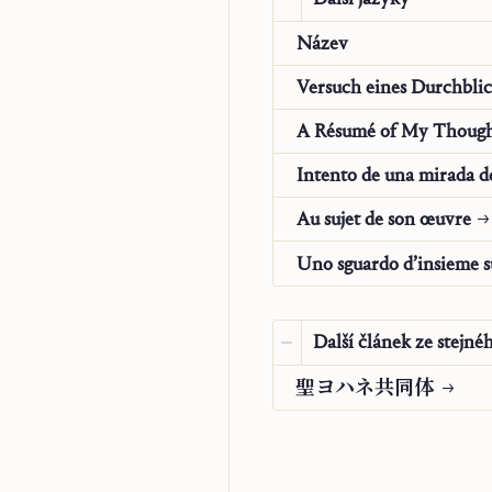
す。
Název
人間というものの状況に
限な存在者として存在し
A Résumé of My Thoug
して開かれています。こ
つまり、私は
ある
が、私
しないということもあり
Au sujet de son œuvre
ですが、存在
(
Sein
,
esse
)
は
Uno sguardo d’insieme s
区別
(
realis distinctio
)
」こそ
ての人間的哲学は(聖書
Další článek ze stejné
り神学的なものです。な
絶対的存在に関する問い
聖⁠ヨ⁠ハ⁠ネ⁠共⁠同⁠体
この謎に対して人類が試
の断絶を埋めようとして