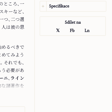
のところ、一
Specifikace
スキーなど、
Jazyk:
Japonština
一つ、二つ選
Sdílet na
Původní jazyk:
Francouzština
。人は彼の思
Vydavatel:
Saint John
𝕏
Fb
Ln
Publications
Překladatel:
Riyako Hikota
始めるべきで
Rok:
2023
Typ:
Článek
とめてみよう
。それでも、
らう必要があ
ーニ
、
ライン
的な諸著作を
る諸著作があ
ここでは、三
必要がありま