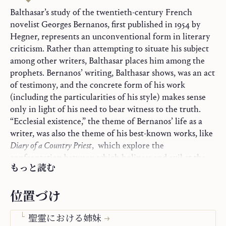
Balthasar’s study of the twentieth-century French
novelist Georges Bernanos, first published in 1954 by
Hegner, represents an unconventional form in literary
criticism. Rather than attempting to situate his subject
among other writers, Balthasar places him among the
prophets. Bernanos’ writing, Balthasar shows, was an act
of testimony, and the concrete form of his work
(including the particularities of his style) makes sense
only in light of his need to bear witness to the truth.
三部作
“Ecclesial existence,” the theme of Bernanos’ life as a
神学エッセイ集
writer, was also the theme of his best-known works, like
単行書
Diary of a Country Priest
, which explore the
オリゲネスにおける御言葉と神秘
confrontation between which holiness and evil at the
もっと読む
heart of the world.
現在と思想
宇宙的典礼
位置づけ
聖トマス・アクィナスのカリスマ論
聖霊における姉妹