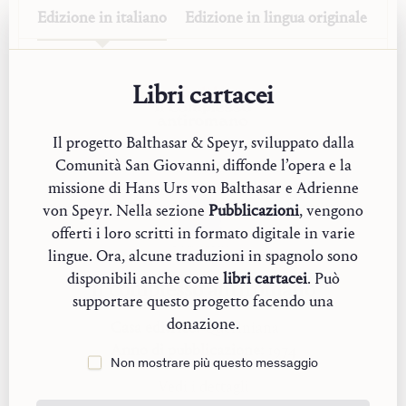
sorte».
Edizione in
italiano
Edizione in
lingua originale
Cercheremo anzitutto di dare un fondamento teologico
al realismo ecclesiologico che queste affermazioni
Libri cartacei
esprimono, e poi di gettare un primo sguardo sulla realtà
disputata della Chiesa, per poi finalmente, memori del
realismo teologico, accennare la proposta che andrà
Il progetto Balthasar & Speyr, sviluppato dalla
sviluppata in dettaglio nella seconda e nella terza parte
Comunità San Giovanni, diffonde l’opera e la
del libro: […] che è possibile, lo è stato e lo sarà, anche
missione di Hans Urs von Balthasar e Adrienne
nel ministero gerarchico, e proprio nel ministero,
von Speyr. Nella sezione
Pubblicazioni
, vengono
seguire il Signore. Che il primo può davvero ritrovarsi
offerti i loro scritti in formato digitale in varie
all’ultimo posto senza pertanto essere destituito del suo
lingue. Ora, alcune traduzioni in spagnolo sono
servizio. E che le umiliazioni inflitte al papato proprio
disponibili anche come
libri cartacei
. Può
Il complesso antiromano
dai suoi (
popule meus!
) possono restituirgli anche la sua
supportare questo progetto facendo una
credibilità.
donazione.
Casa editrice:
Queriniana
Anno di pubblicazione:
1974
Dall’Introduzione
Non mostrare più questo messaggio
La prima edizione di quest’opera è del 1974 (Herder)
Vedi i dettagli