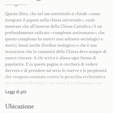
Questo libro, che nel suo sottotitolo si chiede «come
integrare il papato nella chiesa universale», vuole
mostrare che all’interno della Chiesa Cattolica c’è un
profondamente radicato «complesso antiromano»; che
questo complesso ha motivi non soltanto sociologici e
storici, bensì anche d’ordine teologico; e che è una
tentazione che la comunità della Chiesa deve sempre di
nuovo vincere. A chi scrive è aliena ogni forma di
papolatria. E in queste pagine si cercherà di vedere
davvero e di prendere sul serio le riserve e le perplessità
che vengono avanzate contro la gerarchia ecclesiastica
per com’era alle origini, per come si è sviluppata e per
Trilogia
come è oggi; e la circostanza che nel XX secolo abbiamo
Leggi di più
Saggi teologici
avuto la grazia di avere una serie di papi totalmente
Monografie
spogli di sé e totalmente dediti alla causa di Cristo non
Ubicazione
Parola di Dio e preghiera contemplativa
ci indurrà a separare come per magia questo secolo dalla
Cristo e Maria-Chiesa