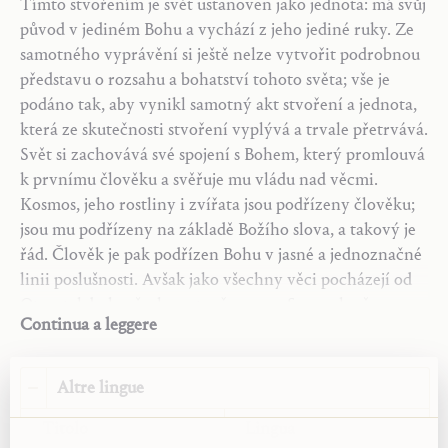
Tímto stvořením je svět ustanoven jako jednota: má svůj
Traduzione:
Jitka Fišerová
původ v jediném Bohu a vychází z jeho jediné ruky. Ze
Anno:
2026
samotného vyprávění si ještě nelze vytvořit podrobnou
Tipo:
Articolo
představu o rozsahu a bohatství tohoto světa; vše je
Fonte:
podáno tak, aby vynikl samotný akt stvoření a jednota,
„Weltgebetsoktav".
Die Schweizerin
40, 3 (leden
která ze skutečnosti stvoření vyplývá a trvale přetrvává.
1953): 75–76.
Svět si zachovává své spojení s Bohem, který promlouvá
k prvnímu člověku a svěřuje mu vládu nad věcmi.
Kosmos, jeho rostliny i zvířata jsou podřízeny člověku;
jsou mu podřízeny na základě Božího slova, a takový je
řád. Člověk je pak podřízen Bohu v jasné a jednoznačné
linii poslušnosti. Avšak jako všechny věci pocházejí od
Otce, tak byly všechny stvořeny pro Syna a k němu
Continua a leggere
směřují. Tato linie směřující k Synu není v protikladu k
linii vedoucí od Adama k Otci a od věcí k člověku.
Všechny tyto linie společně vytvářejí dokonalou
Altre lingue
jednotu; všechny se začleňují do jednoty, kterou Bůh
Titolo
Lingua
Otec, Syn a Duch svatý zamýšlí a uskutečňuje.