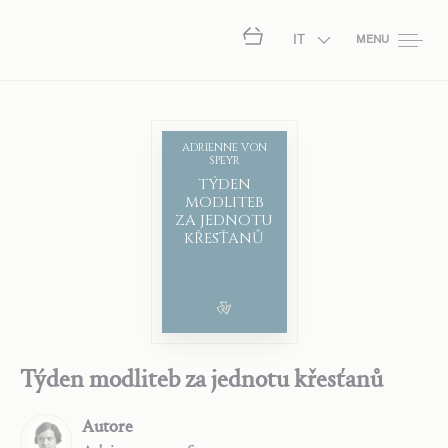
IT
MENU
ADRIENNE VON
SPEYR
TÝDEN
MODLITEB
ZA JEDNOTU
KŘESŤANŮ
Týden modliteb za jednotu křesťanů
Autore