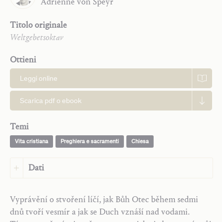
Adrienne
von Speyr
Titolo originale
Weltgebetsoktav
Ottieni
Leggi online
Scarica pdf o ebook
Temi
Vita cristiana
Preghiera e sacramenti
Chiesa
Dati
Lingua:
Ceco
Vyprávění o stvoření líčí, jak Bůh Otec během sedmi
Lingua originale:
Tedesco
dnů tvoří vesmír a jak se Duch vznáší nad vodami.
Casa editrice:
Saint John Publications