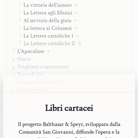
La vittoria dell’amore
Signore anche il mondo. Da qui si aprono strade
La Lettera agli Efesini
percorribili proprio a coloro che sono in ricerca,
Al servizio della gioia
lontani dalla Chiesa o addirittura dal cristianesimo: vie
La lettera ai Colossesi
per le quali trovare il Dio della Rivelazione, il «Dio di
Le Lettere cattoliche I
Gesù Cristo».
Le Lettere cattoliche II
L’Apocalisse
Maria
Preghiera e sacramenti
Stato di vita
L’uomo davanti a Dio
Autobiografia
I «Nachlassbände»
Vai alla mappa completa
Libri cartacei
Edizioni
Il progetto Balthasar & Speyr, sviluppato dalla
Comunità San Giovanni, diffonde l’opera e la
Edizione in
lingua originale