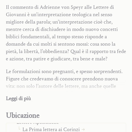
Il commento di Adrienne von Speyr alle Lettere di
Giovanni è un’interpretazione teologica nel senso
migliore della parola; un’interpretazione cioè che,
mentre cerca di dischiudere in modo nuovo concetti
biblici fondamentali, al tempo stesso risponde a
domande da cui molti si sentono mossi: cosa sono la
pietà, la libertà, l’obbedienza? Qual è il rapporto tra fede
e azione, tra patire e giudicare, tra bene e male?
Le formulazioni sono pregnanti, e spesso sorprendenti.
Figure che credevamo di conoscere prendono nuova
vita: non solo l’autore delle lettere, ma anche quelle
Commenti alla Scrittura
figure veterotestamentarie, da lui menzionate, che
Leggi di più
Antico Testamento
preannunciano e prefigurano la realtà cristiana e il
Vangeli Sinottici
carattere del cristiano. Tutto ciò avviene con lo sguardo
Ubicazione
Vangelo di Giovanni
fisso sulla nostra «Signora in verità e amore», la Chiesa,
Lettere Apostoliche
«che possiede più di quanto è in grado di dare» e che ci
La Prima lettera ai Corinzi
dà l’opportunità di convincere della verità del suo