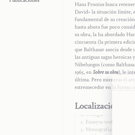
Publicaciones
Hans Fronius busca retener
David» la situación límite, 
fundamental de su creación,
hasta ahora fue poco consid
su obra, la ha abordado Han
cincuenta (la primera edición
que Balthasar asocia desde u
las antiguas sagas heroicas
Nibelungos (como Balthasar 
1965, en
Sobre su obra
), le in
última. Pero mientras el art
estremecedor en la forma co
Localización
Trilogía
Ensayos teológicos
Monografías