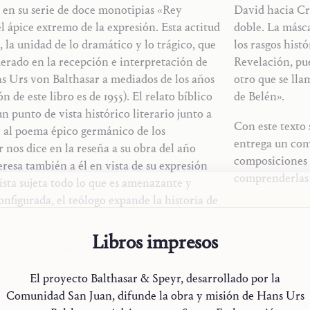
 en su serie de doce monotipias «Rey
David hacia Cr
el ápice extremo de la expresión. Esta actitud
doble. La másca
 la unidad de lo dramático y lo trágico, que
los rasgos hist
erado en la recepción e interpretación de
Revelación, pue
s Urs von Balthasar a mediados de los años
otro que se lla
 de este libro es de 1955). El relato bíblico
de Belén».
n punto de vista histórico literario junto a
Con este texto
 y al poema épico germánico de los
entrega un com
nos dice en la reseña a su obra del año
composiciones d
teresa también a él en vista de su expresión
comprenderlas
ista sujeta todo lo que es amenazante y
nfigurada, el teólogo expande la historia de
Libros impresos
Ediciones
El proyecto Balthasar & Speyr, desarrollado por la
Edición en
idioma original
Comunidad San Juan, difunde la obra y misión de Hans Urs