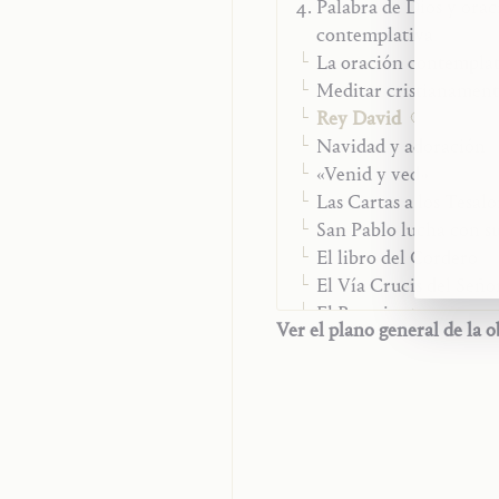
Palabra de Dios y orac
contemplativa
La oración contemplat
Meditar cristianamen
Rey David
Navidad y adoración
«Venid y ved»
Las Cartas a los Tesalo
San Pablo lucha con 
El libro del Cordero
El Vía Crucis del Seño
El Rosario
Ver el plano general de la o
«Tú coronas el año con
Luz de la Palabra
Tú tienes palabras de 
Jesucristo y María-Igle
Vida cristiana
Tiempo y fin de los ti