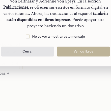
von Balthasar y Adrienne von Speyr. En la sección
ión
Publicaciones
, se ofrecen sus escritos en formato digital en
varios idiomas. Ahora, las traducciones al español
también
iva
están disponibles en libros impresos
. Puede apoyar este
te
proyecto haciendo un donativo
No volver a mostrar este mensaje
nicenses y las Cartas pastorales de San Pablo
su comunidad
Cerrar
Ver los libros
r en el Coliseo
bra
 tu gracia»
vida eterna
sia
empos