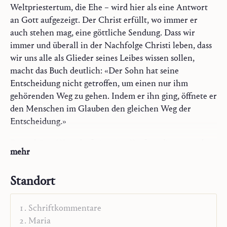
Weltpriestertum, die Ehe – wird hier als eine Antwort
an Gott aufgezeigt. Der Christ erfüllt, wo immer er
auch stehen mag, eine göttliche Sendung. Dass wir
immer und überall in der Nachfolge Christi leben, dass
wir uns alle als Glieder seines Leibes wissen sollen,
macht das Buch deutlich: «Der Sohn hat seine
Entscheidung nicht getroffen, um einen nur ihm
gehörenden Weg zu gehen. Indem er ihn ging, öffnete er
den Menschen im Glauben den gleichen Weg der
Entscheidung.»
Das gehörte Wort darf nie seine Kraft verlieren, weder
mehr
im Ruf noch im nachfolgenden Beruf, täglich muss der
Mensch sich in den Dienst des Wortes nehmen lassen.
Standort
Sein Leben aus dem Ruf ist tägliches dem Ruf
Standhalten, ein nie abbrechender Versuch, zu horchen
und zu gehorchen.
Schriftkommentare
Maria