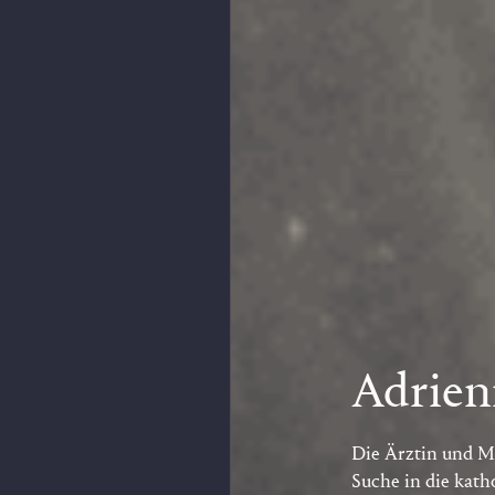
Adrien
Die Ärztin und Mu
Suche in die kath