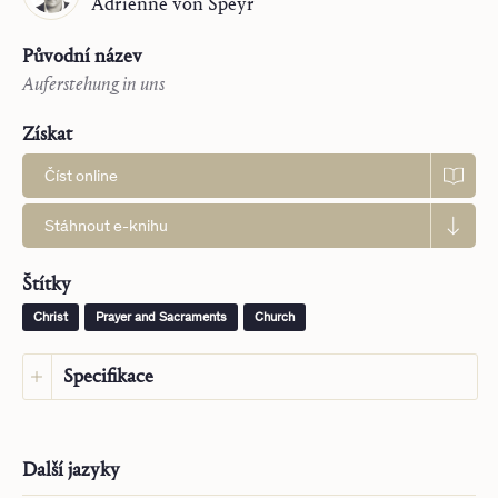
Adrienne
von Speyr
Původní název
Auferstehung in uns
Získat
Číst online
Stáhnout e-knihu
Štítky
Christ
Prayer and Sacraments
Church
Specifikace
Jazyk:
Zjednodušená čínština
Původní jazyk:
Němčina
Další jazyky
Vydavatel:
Saint John Publications