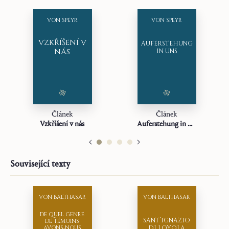
Překladatel:
Xiaozhou Wang
Rok:
2026
VON SPEYR
VON SPEYR
Typ:
Článek
VZKŘÍŠENÍ V
Zdroj:
AUFERSTEHUNG
NÁS
IN UNS
«Auferstehung in uns».
Der christliche Weg
2, 7 (1956
年3月31日): 2～3.
Článek
Článek
Vzkříšení v nás
Auferstehung in uns
Související texty
VON BALTHASAR
VON BALTHASAR
DE QUEL GENRE
SANT’IGNAZIO
DE TÉMOINS
AVONS‑NOUS
DI LOYOLA