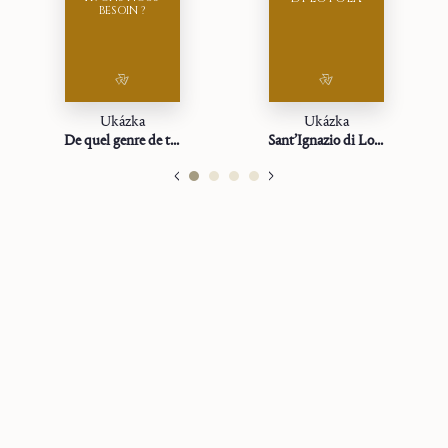
BESOIN ?
Ukázka
Ukázka
De quel genre de témoins avons‑nous besoin ?
Sant’Ignazio di Loyola