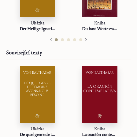
Ukázka
Kniha
Der Heilige Ignatius
Du hast Worte ewigen Lebens
Související texty
VON BALTHASAR
VON BALTHASAR
DE QUEL GENRE
LA ORACIÓN
DE TÉMOINS
AVONS‑NOUS
CONTEMPLATIVA
BESOIN ?
Ukázka
Kniha
De quel genre de témoins avons‑nous besoin ?
La oración contemplativa