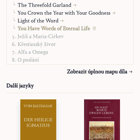
Překladatel:
Community of Saint John
The Threefold Garland
Rok:
2022
You Crown the Year with Your Goodness
Typ:
Ukázka
Light of the Word
You Have Words of Eternal Life
Ježíš a Maria-Církev
Křesťanský život
Alfa a Omega
O poslání
„Studienausgabe“
Zobrazit úplnou mapu díla
Další jazyky
VON BALTHASAR
DER HEILIGE
IGNATIUS