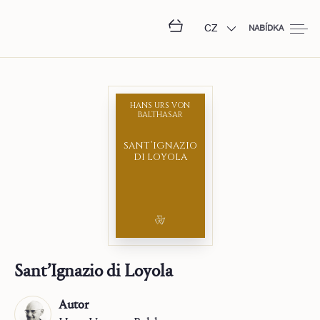
CZ
NABÍDKA
HANS URS VON
BALTHASAR
SANT’IGNAZIO
DI LOYOLA
Sant’Ignazio di Loyola
Autor