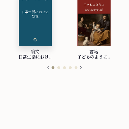
日⁠常⁠生⁠活⁠に⁠お⁠け⁠る
聖⁠性
論文
書籍
日⁠常⁠生⁠活⁠に⁠お⁠け⁠る聖⁠性
子どものようにならなければ