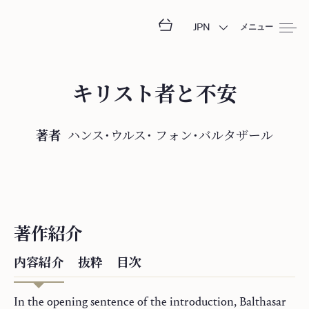
JPN
メニュー
キリスト者と不安
著者
ハンス・ウルス・
フ⁠ォ⁠ン⁠・⁠バ⁠ル⁠タ⁠ザ⁠ー⁠ル
著作紹介
内容紹介
抜粋
目次
In the opening sentence of the introduction, Balthasar