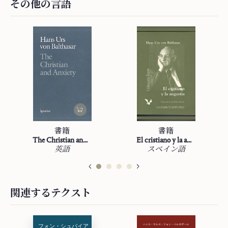
その他の言語
書籍
書籍
The Christian and Anxiety
El cristiano y la angustia
英語
スペイン語
関連するテクスト
フ⁠ォ⁠ン⁠・⁠シ⁠ュ⁠パ⁠イ⁠ア