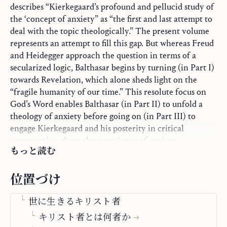
describes “Kierkegaard’s profound and pellucid study of
the ‘concept of anxiety” as “the first and last attempt to
deal with the topic theologically.” The present volume
represents an attempt to fill this gap. But whereas Freud
and Heidegger approach the question in terms of a
secularized logic, Balthasar begins by turning (in Part I)
towards Revelation, which alone sheds light on the
“fragile humanity of our time.” This resolute focus on
三部作
God’s Word enables Balthasar (in Part II) to unfold a
神学エッセイ集
theology of anxiety before going on (in Part III) to
単行書
engage Kierkegaard and his posterity in critical
御言葉と観想
conversation about the experience of anxiety.
もっと読む
イエス・キリスト、マリア＝教会
キリスト者の生活
位置づけ
召命と身分
世に生きるキリスト者
キリスト者とは何者か