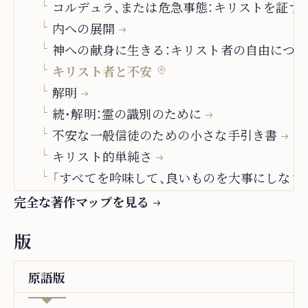
コルデュラ、または危急事態：キリストを証す
内への展開
神への献身に生きる：キリスト者の自由につ
キリスト者と不安
解明
続・解明：霊の識別のために
不安な一般信徒のための小さな手引き書
キリスト的単純さ
「すべてを吟味して、良いものを大事にしなさ
信仰の答え
完全な著作マップを見る
アルファとオメガ
版
ミッションについて
“Studienausgabe”
原語
版