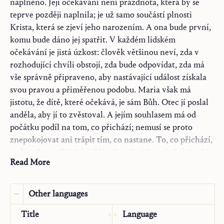
naplněno. Její očekávání není prázdnota, která by se
Translator:
Jitka Fišerová
teprve později naplnila; je už samo součástí plnosti
Year:
2026
Krista, která se zjeví jeho narozením. A ona bude první,
Type:
Article
komu bude dáno jej spatřit. V každém lidském
Source:
očekávání je jistá úzkost: člověk většinou neví, zda v
„Advent".
Schweizer Schule
41, 14 (15. listopad 1954):
rozhodující chvíli obstojí, zda bude odpovídat, zda má
459–60.
vše správně připraveno, aby nastávající událost získala
svou pravou a přiměřenou podobu. Maria však má
jistotu, že dítě, které očekává, je sám Bůh. Otec jí poslal
anděla, aby jí to zvěstoval. A jejím souhlasem má od
počátku podíl na tom, co přichází; nemusí se proto
znepokojovat ani trápit tím, co nastane. To, co přichází,
je skutečnost. Přichází Bůh. On přináší naplnění, jímž je
Read More
on sám, a spolu s ním také schopnost obstát a odpovědět
pro ty, kdo jsou s ním spojeni.
Other languages
Blížící se příchod je pro Matku stále zřetelnější, čím více
čas postupuje. A zároveň stále jasněji vidí lidi ve světle
Title
Language
přicházejícího vykoupení. Pro ni je nyní vše, co Syn