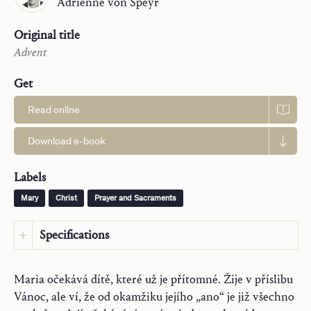
Adrienne
von Speyr
Original title
Advent
Get
Read online
Download e-book
Labels
Mary
Christ
Prayer and Sacraments
Specifications
Language:
Czech
Maria očekává dítě, které už je přítomné. Žije v příslibu
Original language:
German
Vánoc, ale ví, že od okamžiku jejího „ano“ je již všechno
Publisher:
Saint John Publications