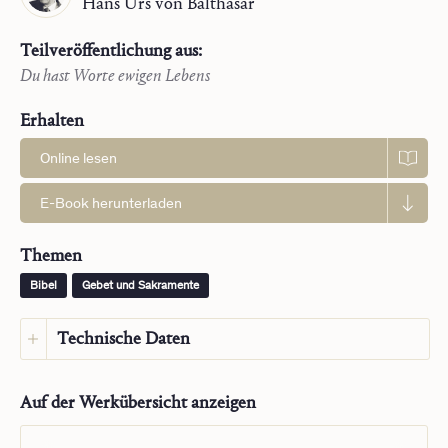
Hans Urs
von Balthasar
Teilveröffentlichung aus:
Du hast Worte ewigen Lebens
Erhalten
Online lesen
E-Book herunterladen
Themen
Bibel
Gebet und Sakramente
Technische Daten
Sprache:
Italienisch
Auf der Werkübersicht anzeigen
Sprache des Originals:
Deutsch
Impressum:
Saint John Publications