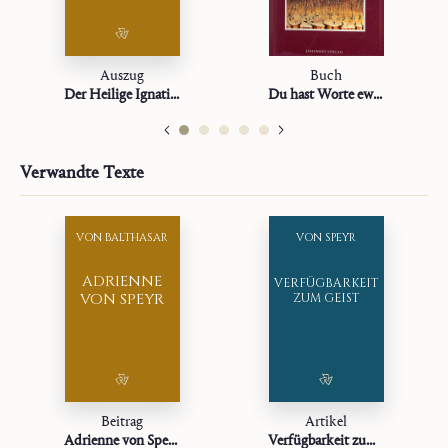
Auszug
Buch
Der Heilige Ignatius
Du hast Worte ewigen Lebens
Verwandte Texte
VON BALTHASAR
VON SPEYR
ADRIENNE
VERFÜGBARKEIT
VON SPEYR
ZUM GEIST
Beitrag
Artikel
Adrienne von Speyr
Verfügbarkeit zum Geist