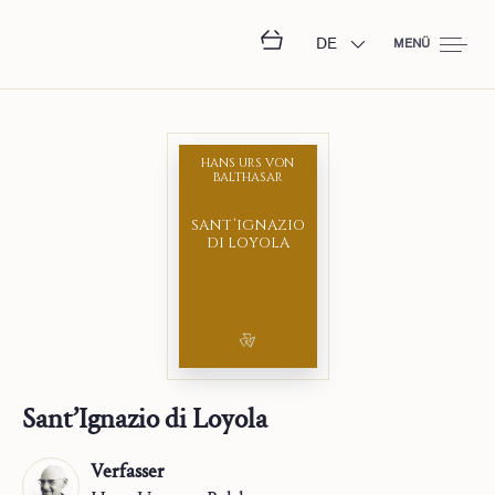
DE
MENÜ
HANS URS VON
BALTHASAR
SANT’IGNAZIO
DI LOYOLA
Sant’Ignazio di Loyola
Verfasser