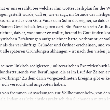
at er uns erzählt, bei welcher ihm Gottes Heilsplan für die W
ugen gestellt wurde, daß er, wie er sagt, im Grunde der Heilige
Storta wird er von Gott Vater dem Sohn übereignet, so daß er
men Gesellschaft Jesu geben darf. Ein Pater sah sein Antlit
ichtet, daß er, was immer er wollte, betend in Gott finden ko
n mystischen Erfahrungen aufgezeichnet hatte, verbrannt; er wo
r als der vernünftige Gründer und Ordner erscheinen, und v
st alle späteren Gründungen abhän­gen ⁠–⁠ ist nach den vielen 
t seinem linkisch redigierten, unliterarischen Exerzitienbuch 
underttausende von Berufungen, die es im Lauf der Zeiten er
achtendes Gebet
vorbringt? Zu dem darin vorgezeichneten Ereignis gibt es ke
et
er sich versucht und angeboten haben.
en von frommen «Anweisungen zur Vollkommenheit», von den
ung
elt, indem es rücksichtslos praktisch den Suchenden mitten i
ort mit Christus, mit dem zu ihm sprechenden dreieinigen Gott