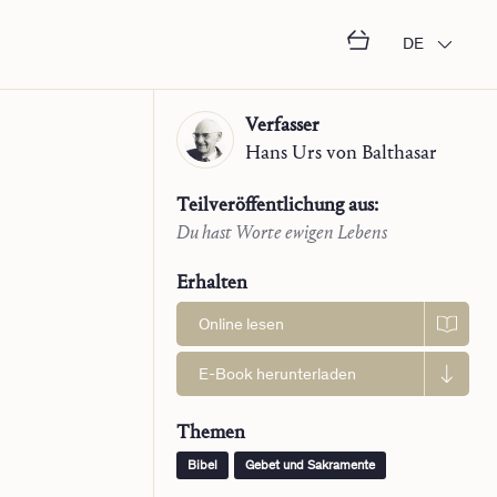
DE
Verfasser
Hans Urs
von Balthasar
Teilveröffentlichung aus:
Du hast Worte ewigen Lebens
Erhalten
Online lesen
E-Book herunterladen
Themen
Bibel
Gebet und Sakramente