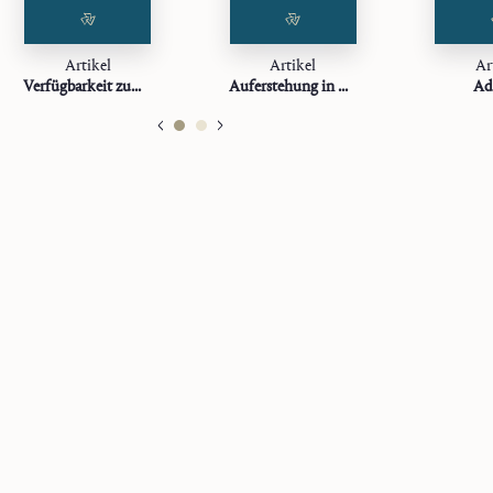
retur omnibus. Epist. P. Nadal, tom. IV 697).
Artikel
Artikel
Ar
Verfügbarkeit zum Geist
Auferstehung in uns
Ad