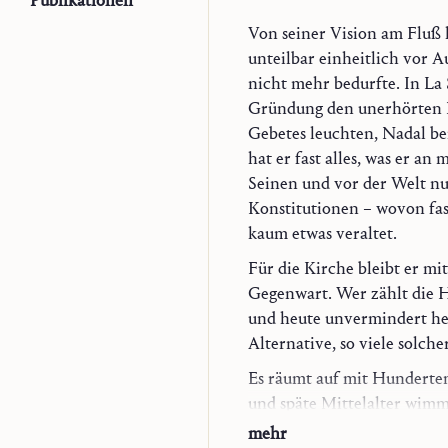
Publikationen
Von seiner Vision am Fluß h
unteilbar einheitlich vor A
nicht mehr bedurfte. In La 
Gründung den unerhörten Na
Gebetes leuchten, Nadal ber
hat er fast alles, was er a
Seinen und vor der Welt nu
Konstitutionen ⁠–⁠ wovon fa
Trilogie
kaum etwas veraltet.
Skizzen zur Theologie
Für die Kirche bleibt er mi
Monographien
Gegenwart. Wer zählt die H
Wort Gottes und betr
und heute unvermindert her
Das betrachtende Geb
Alternative, so viele solch
Christlich meditieren
König David
Es räumt auf mit Hundert
Weihnacht und Anbet
und späte Mittelalter wimm
«Kommt und seht»
Evangelium stößt und ihn d
mehr