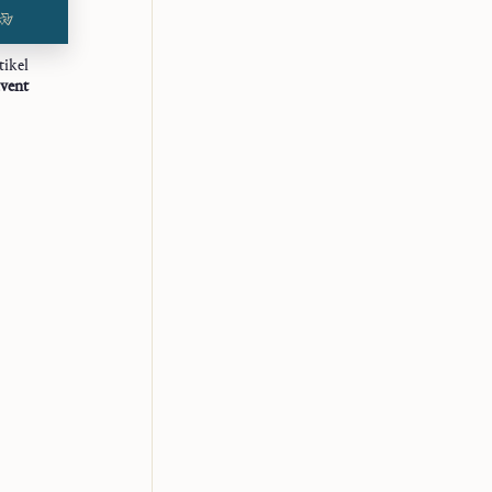
tikel
Artikel
Artikel
vent
Die Kirche als Mysterium
Weltgebetsoktav