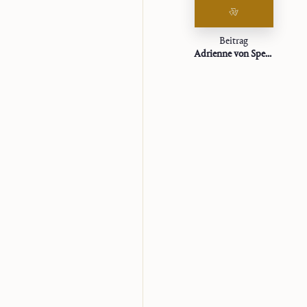
perfecte, et ab aliis neglige
Beitrag
Adrienne von Speyr