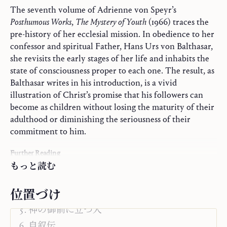
The seventh volume of Adrienne von Speyr’s
Posthumous Works
,
The Mystery of Youth
(1966) traces the
pre-history of her ecclesial mission. In obedience to her
confessor and spiritual Father, Hans Urs von Balthasar,
she revisits the early stages of her life and inhabits the
state of consciousness proper to each one. The result, as
Balthasar writes in his introduction, is a vivid
illustration of Christ’s promise that his followers can
become as children without losing the maturity of their
adulthood or diminishing the seriousness of their
commitment to him.
聖書の注釈
Further Reading
聖母マリア
もっと読む
Hans Urs von Balthasar. “General Introduction to
祈りと秘跡
the Posthumous Works.”
The Book of All Saints: Part
位置づけ
キリスト者の身分
One
, Ignatius Press, 2008, pp. 1–24
神の御前に立つ人
Hans Urs von Balthasar.
First Glance at Adrienne von
自叙伝