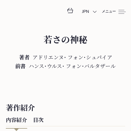
JPN
メニュー
若さの神秘
著者
アドリエンヌ・
フ⁠ォ⁠ン⁠・⁠シ⁠ュ⁠パ⁠イ⁠ア
前書
ハンス・ウルス・
フ⁠ォ⁠ン⁠・⁠バ⁠ル⁠タ⁠ザ⁠ー⁠ル
著作紹介
内容紹介
目次