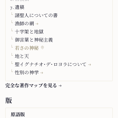
Speyr
.
遺稿
諸聖人についての書
漁師の網
十字架と地獄
御言葉と神秘主義
若さの神秘
地と天
聖イグナチオ・デ・ロヨラについて
性別の神学
完全な著作マップを見る
版
原語
版