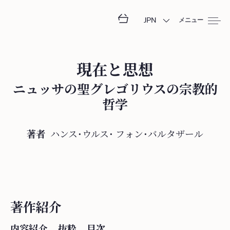
JPN
メニュー
現在と思想
ニュッサの聖グレゴリウスの宗教的
哲学
著者
ハンス・ウルス・
フ⁠ォ⁠ン⁠・⁠バ⁠ル⁠タ⁠ザ⁠ー⁠ル
著作紹介
内容紹介
抜粋
目次