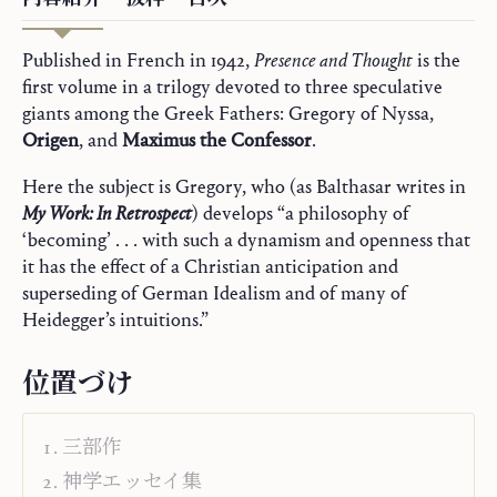
Published in French in 1942,
Presence and Thought
is the
first volume in a trilogy devoted to three speculative
giants among the Greek Fathers: Gregory of Nyssa,
Origen
, and
Maximus the Confessor
.
Here the subject is Gregory, who (as Balthasar writes in
My Work: In Retrospect
) develops “a philosophy of
‘becoming’ . . . with such a dynamism and openness that
it has the effect of a Christian anticipation and
superseding of German Idealism and of many of
Heidegger’s intuitions.”
位置づけ
三部作
神学エッセイ集