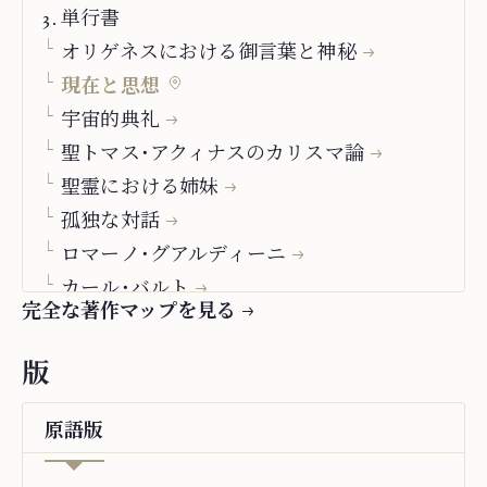
単行書
オリゲネスにおける御言葉と神秘
現在と思想
宇宙的典礼
聖トマス・アクィナスのカリスマ論
聖霊における姉妹
孤独な対話
ロマーノ・グアルディーニ
カール・バルト
完全な著作マップを見る
アンリ・ドゥ・リュバック
生きられた教会：ジョルジュ・ベルナノス
版
ラインホルト・シュナイダー
御言葉と観想
原語
版
イエス・キリスト、マリア＝教会