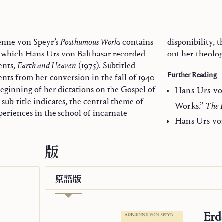
enne von Speyr’s
Posthumous Works
contains
disponibility, 
 in which Hans Urs von Balthasar recorded
out her theolo
ents,
Earth and Heaven
(1975). Subtitled
Further Reading
vents from her conversion in the fall of 1940
beginning of her dictations on the Gospel of
Hans Urs vo
sub-title indicates, the central theme of
Works.”
The B
periences in the school of incarnate
Hans Urs vo
版
原語
版
Erd