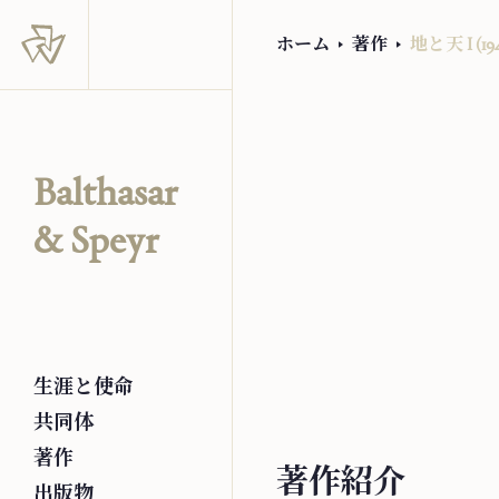
ホーム
著作
地と天 I (194
Balthasar
& Speyr
生涯と使命
共同体
著作
著作紹介
出版物