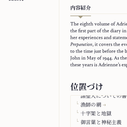
内容紹介
The eighth volume of Adri
the first part of the diary
聖書の注釈
her experiences and statem
聖母マリア
Preparation
, it covers the e
to the time just before the 
祈りと秘跡
John in May of 1944. As the 
キリスト者の身分
these years is Adrienne’s ex
神の御前に立つ人
自叙伝
位置づけ
遺稿
諸聖人についての書
漁師の網
十字架と地獄
御言葉と神秘主義