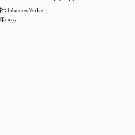
社:
Johannes Verlag
年:
1975