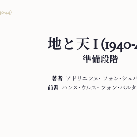
0-44)
地と天 I (1940-
準備段階
著者
アドリエンヌ・
フ⁠ォ⁠ン⁠・⁠シ⁠ュ⁠
前書
ハンス・ウルス・
フ⁠ォ⁠ン⁠・⁠バ⁠ル⁠タ