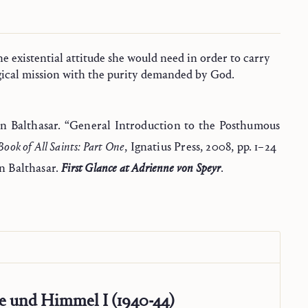
the existential attitude she would need in order to carry
gical mission with the purity demanded by God.
n Balthasar. “General Introduction to the Posthumous
ook of All Saints: Part One
, Ignatius Press, 2008, pp. 1–24
n Balthasar.
First Glance at Adrienne von Speyr
.
e und Himmel I (1940-44)