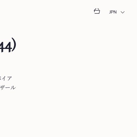
JPN
44)
パ⁠イ⁠ア
⁠ザ⁠ー⁠ル