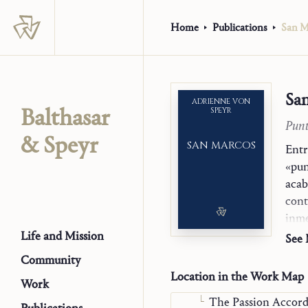
Home
Publications
San M
Sa
ADRIENNE VON
Balthasar
SPEYR
Punt
& Speyr
SAN MARCOS
Entr
«pun
acab
cont
inme
Commentaries on Holy
muje
Life and Mission
See
Old Testament
por 
Community
Synoptics
lect
Location in the Work Map
Work
The Sermon on th
orie
The Passion Accor
pers