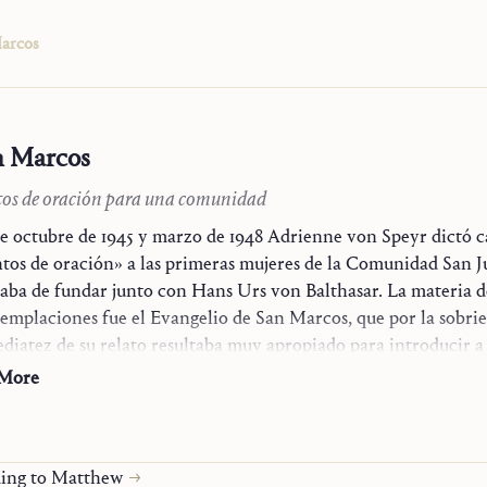
arcos
n Marcos
os de oración para una comunidad
e octubre de 1945 y marzo de 1948 Adrienne von Speyr dictó ca
tos de oración» a las primeras mujeres de la Comunidad San J
aba de fundar junto con Hans Urs von Balthasar. La materia d
emplaciones fue el Evangelio de San Marcos, que por la sobri
diatez de su relato resultaba muy apropiado para introducir a
 Scripture
res en el seguimiento del Señor. El texto resultante, que ahora
 More
primera vez en español, no es un comentario exegético ni un l
ura espiritual en sentido estricto; al estilo ignaciano, ofrece má
e Mount
ntaciones escuetas y deliberadamente cercanas a la letra para
ding to Matthew
onalmente la Palabra de Dios bajo la libre guía del Espíritu San