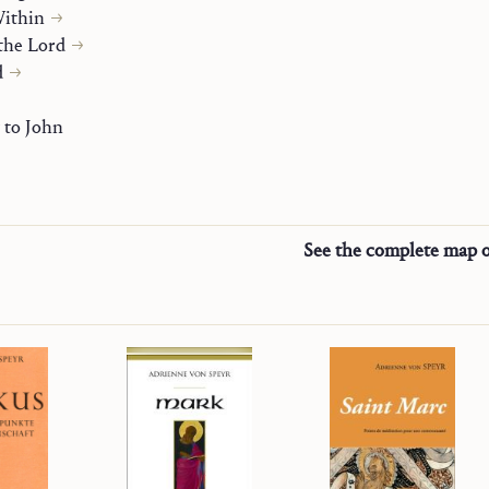
Within
ensiones eruditas, la autora habla desde la riqueza de su propia
the Lord
emplación y desde la unidad de la verdad cristiana, proporcio
d
una síntesis de su pensamiento espiritual, y una multitud de ac
 cristiano que se esfuerce en meditar la Sagrada Escritura en s
 to John
ia en medio del mundo.
s
See the complete map o
ings”