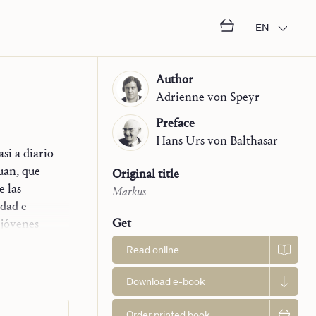
EN
Author
Adrienne
von Speyr
Preface
Hans Urs
von Balthasar
si a diario
uan, que
Original title
e las
Markus
edad e
Get
 jóvenes
 se publica
Read online
ibro de
s bien
Download e-book
 contemplar
to. Sin
Order printed book