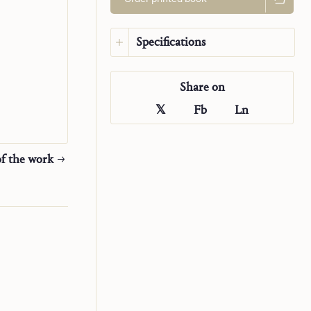
nando a la
Specifications
cesos para
u oración
Language:
Spanish
Share on
Original language:
German
ISBN:
978-1-63674-099-7
𝕏
Fb
Ln
Publisher:
Saint John
Publications
Translator:
Ricardo Aldana
f the work
Valenzuela
Year:
2025
Type:
Book