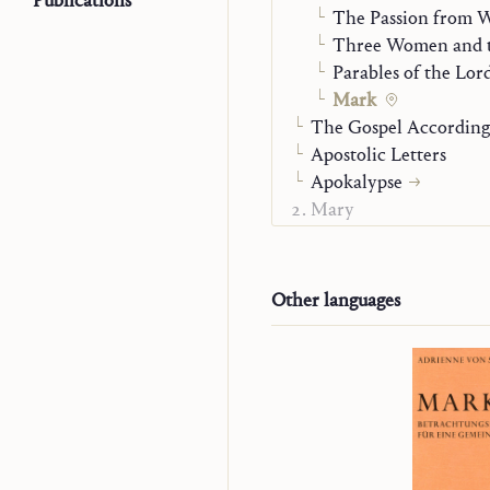
Publications
The Passion from 
pret
Three Women and 
cont
Parables of the Lor
vez 
Mark
todo
The Gospel According
diar
Apostolic Letters
Apokalypse
Mary
Prayer and Sacrament
State of Life
Man Before God
Other languages
Autobiography
The “Posthumous Writ