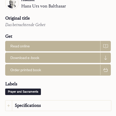
Hans Urs
von Balthasar
Original title
Das betrachtende Gebet
Get
Read online
Download e-book
Order printed book
Labels
Prayer and Sacraments
Specifications