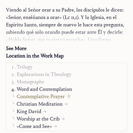
Language:
Spanish
Original language:
German
Viendo al Señor orar a su Padre, los discípulos le dicen:
ISBN:
978-1-63674-000-3
«Señor, enséñanos a orar» (Lc 11,1). Y la Iglesia, en el
Publisher:
Saint John Publications
Espíritu Santo, siempre de nuevo le hace esta pregunta,
Translator:
Roberto H. Bernet
sabiendo qué solo orando puede estar ante Él y decirle:
Year:
2022
«Habla Señor, que tu siervo escucha». Una forma
Type:
Book
especialmente amada de oración es para la Iglesia la
See More
oración contemplativa, una oración por la cual ella
Location in the Work Map
tiende hacia «el conocimiento del amor de Cristo y a la
Trilogy
unión con Él» (Catecismo de la Iglesia católica, 2708).
Explorations in Theology
En esta forma de oración, el cristiano se sienta «a los
Monographs
pies del Señor y escucha su palabra», elige hacer lo
Word and Contemplation
«único necesario … la parte buena, que nunca le será
Contemplative Prayer
quitada», siguiendo el ejemplo de María de Betania
Christian Meditation
(Lc 10,39-42).
King David
Worship at the Crib
Hans Urs von Balthasar ha dedicado a este tema un
«Come and See»
libro intitulado precisamente
La oración contemplativa
.