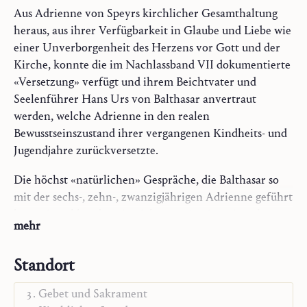
Aus Adrienne von Speyrs kirchlicher Gesamthaltung
heraus, aus ihrer Verfügbarkeit in Glaube und Liebe wie
einer Unverborgenheit des Herzens vor Gott und der
Kirche, konnte die im Nachlassband VII dokumentierte
«Versetzung» verfügt und ihrem Beichtvater und
Seelenführer Hans Urs von Balthasar anvertraut
werden, welche Adrienne in den realen
Bewusstseinszustand ihrer vergangenen Kindheits- und
Jugendjahre zurückversetzte.
Die höchst «natürlichen» Gespräche, die Balthasar so
mit der sechs-, zehn-, zwanzigjährigen Adrienne geführt
hat, zeigen klar, dass sie nicht etwa in einen irrealen,
mehr
künstlichen, traumartigen Bewusstseinszustand versetzt
war, sondern dass ihr helles damaliges Leben Gegenwart
Schriftkommentare
Standort
wurde, mit all seinen Hoffnungen und Ängsten, ohne
Maria
jede Ahnung dessen, was die Zukunft bringen würde,
Gebet und Sakrament
durchaus auch mit dem Affekt- und Mienenspiel des