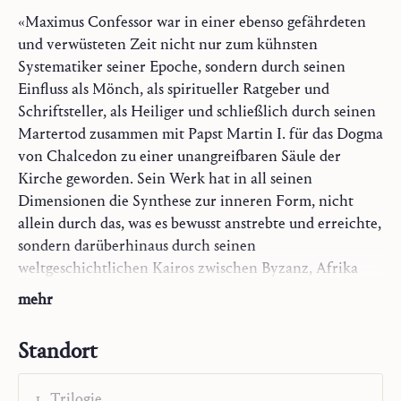
«Maximus Confessor war in einer ebenso gefährdeten
und verwüsteten Zeit nicht nur zum kühnsten
Systematiker seiner Epoche, sondern durch seinen
Einfluss als Mönch, als spiritueller Ratgeber und
Schriftsteller, als Heiliger und schließlich durch seinen
Martertod zusammen mit Papst Martin I. für das Dogma
von Chalcedon zu einer unangreifbaren Säule der
Kirche geworden. Sein Werk hat in all seinen
Dimensionen die Synthese zur inneren Form, nicht
allein durch das, was es bewusst anstrebte und erreichte,
sondern darüberhinaus durch seinen
weltgeschichtlichen Kairos zwischen Byzanz, Afrika
und Rom, zwischen Patristik und byzantinisch-
mehr
karolingischem Mittelalter, ja – im christologischen
Endkampf, den wahrhaft er entschied –, zwischen
Standort
östlicher und westlicher Theologie und Spiritualität
überhaupt.» (19)
Trilogie