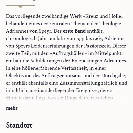
Das vorliegende zweibändige Werk «Kreuz und Hölle»
behandelt eines der zentralen Themen der Theologie
Adriennes von Speyr. Der
erste Band
enthält,
chronologisch Jahr um Jahr von 1941 bis 1965, Adrienne
von Speyrs Leidenserfahrungen der Passionszeit. Dieser
zweite Teil, mit den «Auftragshöllen» im Mittelpunkt,
enthält die Schilderungen der Entrückungen Adriennes
in eine höllenerfahrende Verfasstheit, in einer
Objektivität des Auftragsgehorsams und der Durchgabe;
er enthält ebenfalls eine Zusammenstellung zeitlich und
inhaltlich auseinanderliegender Ereignisse, deren
Einheit darin liegt, dass sie Dinge der christlichen
Offenbarung insbesondere für den Beichtvater vom
Schriftkommentare
mehr
«Zustand der Hölle» her aufzeigen, einer Form des «Im-
Maria
Geist-Seins», in der das erfahrende und sprechende
Gebet und Sakrament
Standort
Subjekt ein reines objektives Sendungssubjekt bildet.
Kirchlicher Stand