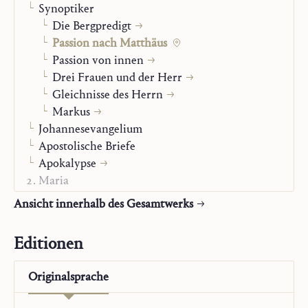
Synoptiker
Die Bergpredigt
Passion nach Matthäus
Passion von innen
Drei Frauen und der Herr
Gleichnisse des Herrn
Markus
Johannesevangelium
Apostolische Briefe
Apokalypse
Maria
Gebet und Sakrament
Ansicht innerhalb des Gesamtwerks
Kirchlicher Stand
Der Mensch vor Gott
Editionen
Selbstbiographie
Nachlassbände
Originalsprache