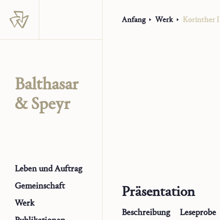
Anfang
Werk
Korinther I
Balthasar
& Speyr
Leben und Auftrag
Gemeinschaft
Präsentation
Werk
Beschreibung
Leseprobe