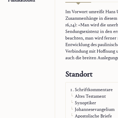
Publikationen
Im Vorwort umreißt Hans U
‹In Christus Jesus› wahrzunehmen,
Zusammenhänge in diesem K
persönlich und kirchlich
16,24): «Man wird die uner
Sendungsexistenz in den er
beachten, man wird ferner
Entwicklung des paulinische
Verbindung mit Hoffnung u
auch die breiten Auslegung
Standort
Schriftkommentare
Altes Testament
Synoptiker
Johannesevangelium
Apostolische Briefe