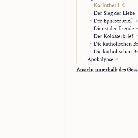
Korinther I
Der Sieg der Liebe
Der Epheserbrief
Dienst der Freude
Der Kolosserbrief
Die katholischen Br
Die katholischen Br
Apokalypse
Maria
Ansicht innerhalb des Ges
Gebet und Sakrament
Kirchlicher Stand
Der Mensch vor Gott
Selbstbiographie
Nachlassbände