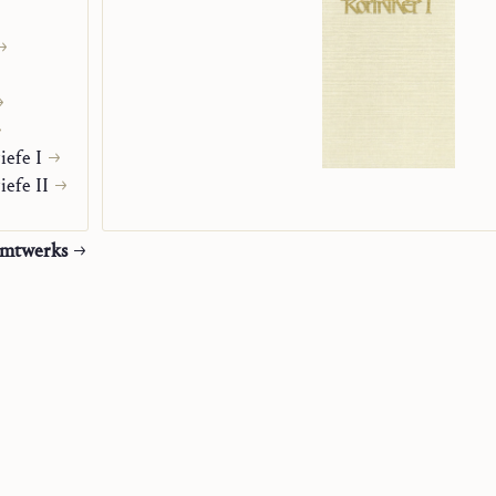
iefe I
iefe II
amtwerks