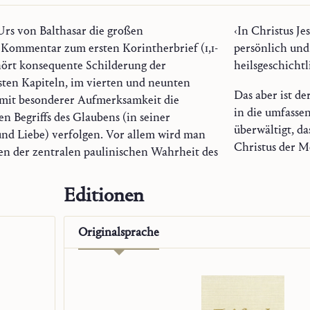
rs von Balthasar die großen
 das zugleich ethisch und mystisch,
ommentar zum ersten Korintherbrief (1,1-
-sakramental und (eine Schicht tiefer)
hört konsequente Schilderung der
heilsgeschichtl
sten Kapiteln, im vierten und neunten
Das aber ist de
 mit besonderer Aufmerksamkeit die
in die umfasse
n Begriffs des Glaubens (in seiner
überwältigt, da
nd Liebe) verfolgen. Vor allem wird man
Christus der Me
en der zentralen paulinischen Wahrheit des
Editionen
Originalsprache