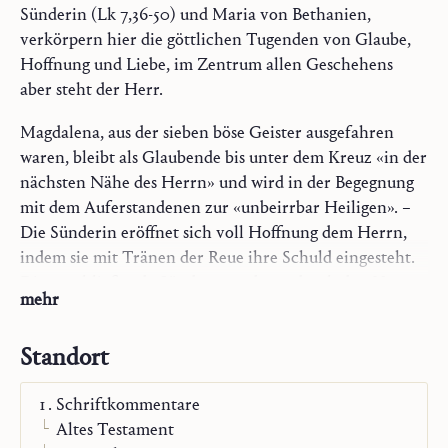
Sünderin (Lk 7,36-50) und Maria von Bethanien,
verkörpern hier die göttlichen Tugenden von Glaube,
Hoffnung und Liebe, im Zentrum allen Geschehens
aber steht der Herr.
Magdalena, aus der sieben böse Geister ausgefahren
waren, bleibt als Glaubende bis unter dem Kreuz «in der
nächsten Nähe des Herrn» und wird in der Begegnung
mit dem Auferstandenen zur «unbeirrbar Heiligen». –
Die Sünderin eröffnet sich voll Hoffnung dem Herrn,
indem sie mit Tränen der Reue ihre Schuld eingesteht.
Die anschließende Sündenvergebung durch den Herrn
mehr
ist die «erfüllte Botschaft der Hoffnung». – Maria von
Bethanien bringt dem Herrn ihre Liebe, indem sie zu
Standort
seinen Füßen seinem Wort lauscht: «In der echten
Betrachtung gibt es immer dieses reine Verharren in der
Schriftkommentare
Liebe».
Altes Testament