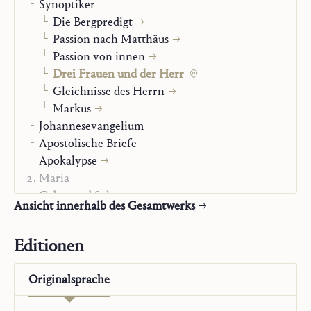
Die Betrachtung dieser drei Frauen aus dem Neuen
Synoptiker
Testament macht einmal mehr deutlich, welche
Die Bergpredigt
Bedeutung der Frau im Gegenüber zu Christus
Passion nach Matthäus
heilsgeschichtlich zukommt.
Passion von innen
Drei Frauen und der Herr
Gleichnisse des Herrn
Markus
Johannesevangelium
Apostolische Briefe
Apokalypse
Maria
Gebet und Sakrament
Ansicht innerhalb des Gesamtwerks
Kirchlicher Stand
Der Mensch vor Gott
Editionen
Selbstbiographie
Nachlassbände
Originalsprache