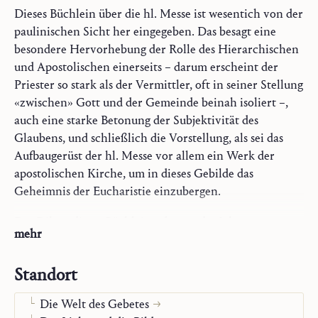
Dieses Büchlein über die hl. Messe ist wesentich von der
paulinischen Sicht her eingegeben. Das besagt eine
besondere Hervorhebung der Rolle des Hierarchischen
und Apostolischen einerseits – darum erscheint der
Priester so stark als der Vermittler, oft in seiner Stellung
«zwischen» Gott und der Gemeinde beinah isoliert –,
auch eine starke Betonung der Subjektivität des
Glaubens, und schließlich die Vorstellung, als sei das
Aufbaugerüst der hl. Messe vor allem ein Werk der
apostolischen Kirche, um in dieses Gebilde das
Geheimnis der Eucharistie einzubergen.
Das Diktat dieses Büchleins, das um das Jahr 1950
mehr
erfolgte, schließt sich eng an die Gebete der
Schriftkommentare
vorkonziliaren Messe an, so dass eine völlige Anpassung
Maria
Standort
des Textes an das nachkonziliare Formular nur durch
Gebet und Sakrament
unverantwortliche Gewaltsamkeiten möglich gewesen
Die Welt des Gebetes
wäre. Dennoch war bei näherem Zusehen diese